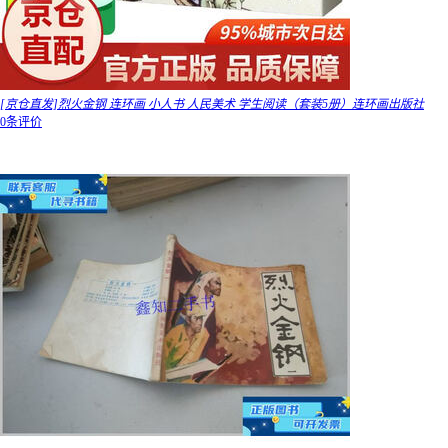
[京仓直发]烈火金钢 连环画 小人书 人民美术 学生阅读（套装5册）连环画出版社
0条评价