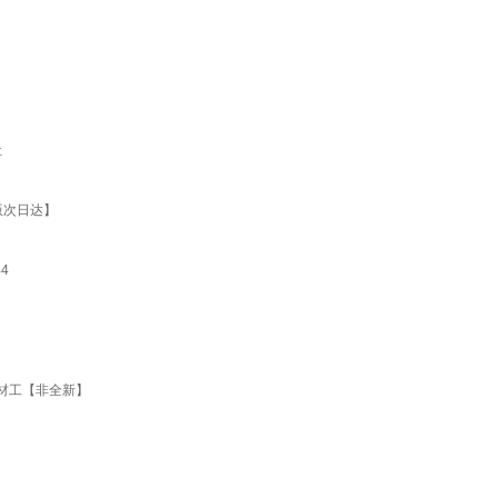
社
版次日达】
4
建材工【非全新】