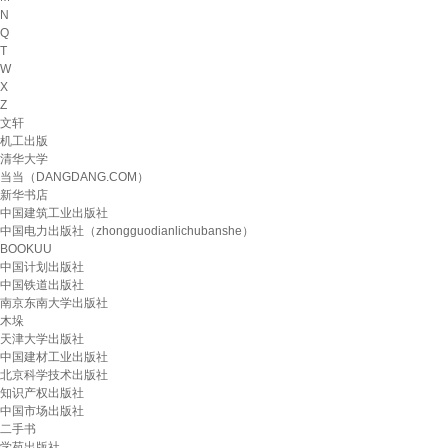
N
Q
T
W
X
Z
文轩
机工出版
清华大学
当当（DANGDANG.COM）
新华书店
中国建筑工业出版社
中国电力出版社（zhongguodianlichubanshe）
BOOKUU
中国计划出版社
中国铁道出版社
南京东南大学出版社
木垛
天津大学出版社
中国建材工业出版社
北京科学技术出版社
知识产权出版社
中国市场出版社
二手书
学苑出版社