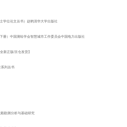
博士学位论文丛书）赵鹤清华大学出版社
中下册）中国测绘学会智慧城市工作委员会中国电力出版社
全新正版/京仓发货】
术系列丛书
】
大殿勘测分析与基础研究