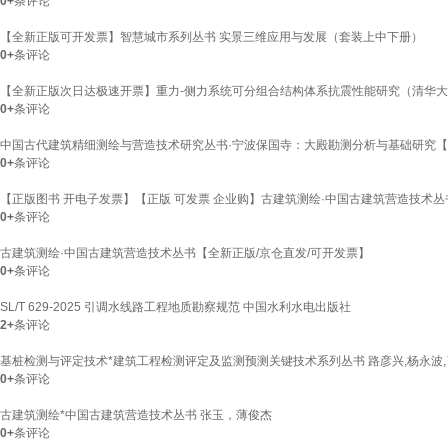
0+
条评论
【全新正版可开发票】智慧城市系列丛书 实景三维应用与发展（套装上中下册）
0+
条评论
【全新正版次日达极速开票】重力-侧力系统可分组合结构体系抗震性能研究（清华
0+
条评论
中国古代建筑精细测绘与营造技术研究丛书·宁波保国寺：大殿勘测分析与基础研究【
0+
条评论
【正版图书 开电子发票】【正版 可发票 企业购】古建筑测绘·中国古建筑营造技术丛
0+
条评论
古建筑测绘·中国古建筑营造技术丛书【全新正版/京仓直发/可开发票】
0+
条评论
SL/T 629-2025 引调水线路工程地质勘察规范 中国水利水电出版社
2+
条评论
基桩检测与评定技术*建筑工程检测评定及监测预测关键技术系列丛书 路彦兴,杨永波,
0+
条评论
古建筑测绘*中国古建筑营造技术丛书 张玉，薄俊杰
0+
条评论