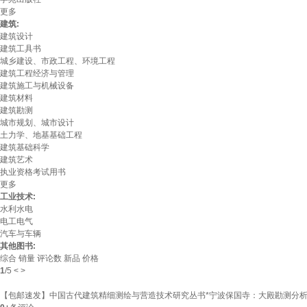
更多
建筑:
建筑设计
建筑工具书
城乡建设、市政工程、环境工程
建筑工程经济与管理
建筑施工与机械设备
建筑材料
建筑勘测
城市规划、城市设计
土力学、地基基础工程
建筑基础科学
建筑艺术
执业资格考试用书
更多
工业技术:
水利水电
电工电气
汽车与车辆
其他图书:
综合
销量
评论数
新品
价格
1
/
5
<
>
【包邮速发】中国古代建筑精细测绘与营造技术研究丛书*宁波保国寺：大殿勘测分