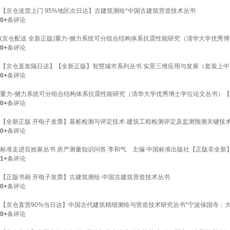
【京仓送货上门 95%地区次日达】古建筑测绘*中国古建筑营造技术丛书
0+
条评论
(京仓配送 全新正版)重力-侧力系统可分组合结构体系抗震性能研究（清华大学优秀
0+
条评论
【京仓直发隔日达】【全新正版】智慧城市系列丛书 实景三维应用与发展（套装上
0+
条评论
重力-侧力系统可分组合结构体系抗震性能研究（清华大学优秀博士学位论文丛书）【
0+
条评论
【全新正版 开电子发票】基桩检测与评定技术·建筑工程检测评定及监测预测关键技
0+
条评论
标准走进百姓家丛书 房产测量知识问答 李和气 主编 中国标准出版社【正版非全新
1+
条评论
【正版书籍 开电子发票】古建筑测绘·中国古建筑营造技术丛书
0+
条评论
【京仓直营90%当日达】中国古代建筑精细测绘与营造技术研究丛书*宁波保国寺：
0+
条评论