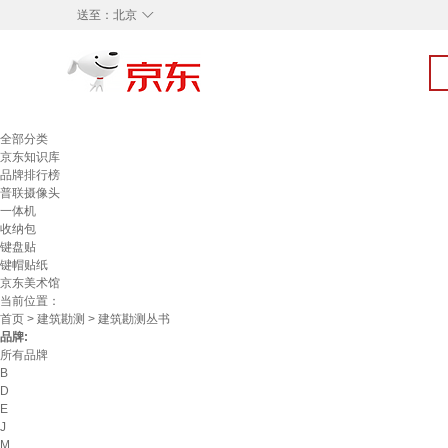
◇
送至：
北京
全部分类
京东知识库
品牌排行榜
普联摄像头
一体机
收纳包
键盘贴
键帽贴纸
京东美术馆
当前位置：
首页
>
建筑勘测
> 建筑勘测丛书
品牌:
所有品牌
B
D
E
J
M