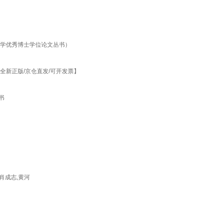
大学优秀博士学位论文丛书）
全新正版/京仓直发/可开发票】
书
肖成志,黄河