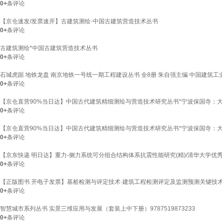
0+
条评论
【京仓速发/发票速开】古建筑测绘·中国古建筑营造技术丛书
0+
条评论
古建筑测绘*中国古建筑营造技术丛书
0+
条评论
石城虎踞 地铁龙盘 南京地铁一号线一期工程建设丛书 全8册 朱自强主编 中国建筑工
0+
条评论
【京仓直营90%当日达】中国古代建筑精细测绘与营造技术研究丛书*宁波保国寺：
0+
条评论
【京仓直营90%当日达】中国古代建筑精细测绘与营造技术研究丛书*宁波保国寺：
0+
条评论
【京东快递 明日达】重力-侧力系统可分组合结构体系抗震性能研究(精)/清华大学优
0+
条评论
【正版图书 开电子发票】基桩检测与评定技术·建筑工程检测评定及监测预测关键技
0+
条评论
智慧城市系列丛书 实景三维应用与发展（套装上中下册）9787519873233
0+
条评论