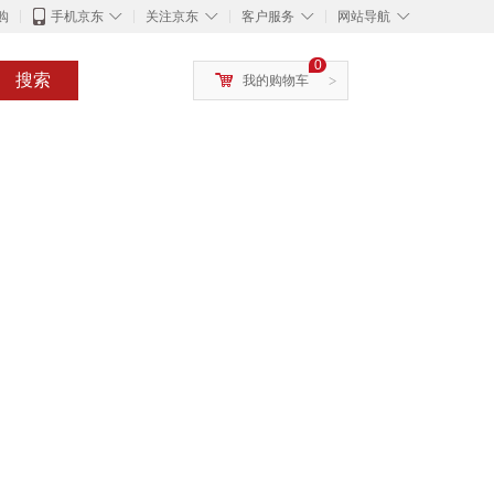
◇
◇
◇
◇
购
手机京东
关注京东
客户服务
网站导航
0
搜索
我的购物车
>