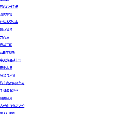
药店店长手册
酒类零售
经济术语词典
宏业贸易
力尚洁
商战三国
ex白羊现货
中美贸易战十评
宏继水果
贸易与环境
汽车商品国际贸易
手机海报制作
自由经济
古代中日贸易述论
东大门逛街