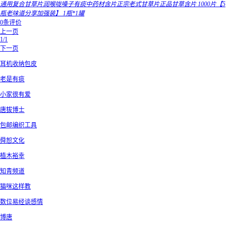
通用复合甘草片润喉咙嗓子有痰中药材含片正宗老式甘草片正品甘草含片 1000片【5
瓶老味道分享加强装】 1瓶*1罐
0条评价
上一页
1/1
下一页
耳机收纳包皮
老是有痰
小家很有爱
唐拔博士
包邮编织工具
舜恕文化
植木裕幸
知青频道
猫咪这样教
数位易经谈感情
博唐