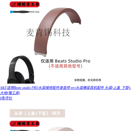
A&T适用Beats studio PRO头梁维修配件录音师 pro头梁横梁耳机配件 头梁(上盖_下垫)-
大地(赠工具)
0条评价