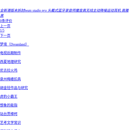
全新港版未拆封beats studio pro 头戴式蓝牙录音师魔音真无线主动降噪运动耳机 高雅
黑
0条评价
上一页
1/5
下一页
梦境（Dreamland）
电视后期制作
西夏地理研究
尼古拉火鸡
泉州梅峰扣具
胡金铨作品与研究
虎豹小霸王
想象的能指
站台贾樟柯
艺考文学常识