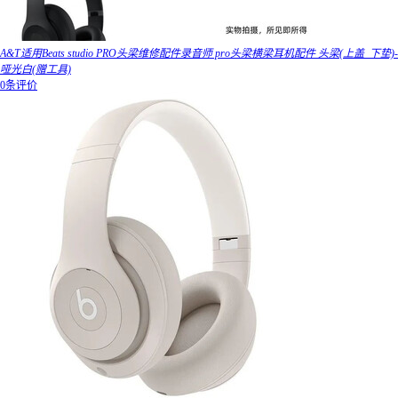
A&T适用Beats studio PRO头梁维修配件录音师 pro头梁横梁耳机配件 头梁(上盖_下垫)-
哑光白(赠工具)
0条评价