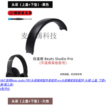
A&T适用Beats studio PRO头梁维修配件录音师 pro头梁横梁耳机配件 头梁(上盖_下垫)-
黑(赠工具)
0条评价