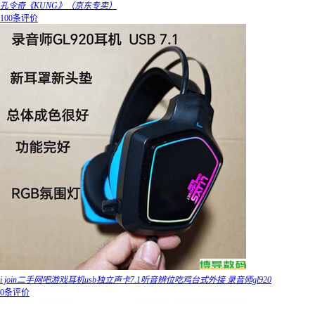
孔令奇《KUNG》（京东专卖）
100条评价
i join二手网吧游戏耳机usb独立声卡7.1听音辨位吃鸡台式外接 录音师gl920
0条评价