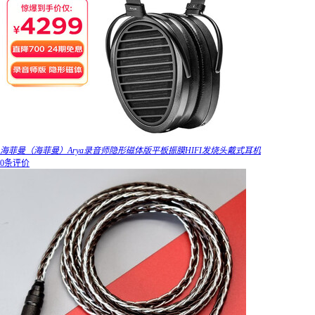
海菲曼（海菲曼）Arya录音师隐形磁体版平板振膜HIFI发烧头戴式耳机
0条评价