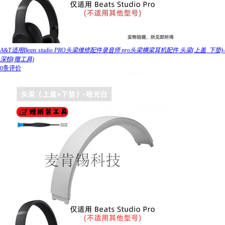
A&T适用Beats studio PRO头梁维修配件录音师 pro头梁横梁耳机配件 头梁(上盖_下垫)-
深棕(赠工具)
0条评价