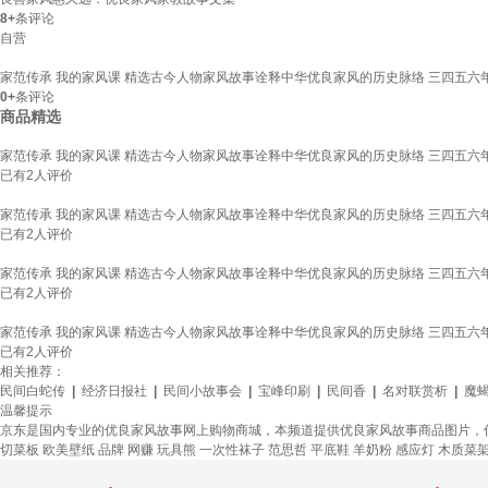
8+
条评论
自营
家范传承 我的家风课 精选古今人物家风故事诠释中华优良家风的历史脉络 三四五六
0+
条评论
商品精选
家范传承 我的家风课 精选古今人物家风故事诠释中华优良家风的历史脉络 三四五六
已有
2
人评价
家范传承 我的家风课 精选古今人物家风故事诠释中华优良家风的历史脉络 三四五六
已有
2
人评价
家范传承 我的家风课 精选古今人物家风故事诠释中华优良家风的历史脉络 三四五六
已有
2
人评价
家范传承 我的家风课 精选古今人物家风故事诠释中华优良家风的历史脉络 三四五六
已有
2
人评价
相关推荐：
民间白蛇传
|
经济日报社
|
民间小故事会
|
宝峰印刷
|
民间香
|
名对联赏析
|
魔
温馨提示
京东是国内专业的优良家风故事网上购物商城，本频道提供优良家风故事商品图片，
切菜板
欧美壁纸
品牌
网赚
玩具熊
一次性袜子
范思哲
平底鞋
羊奶粉
感应灯
木质菜