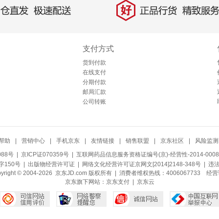
好
直发，极速配送
正品行货，精致服务
支付方式
货到付款
在线支付
分期付款
邮局汇款
公司转账
帮助
|
营销中心
|
手机京东
|
友情链接
|
销售联盟
|
京东社区
|
风险监测
088号
| 京ICP证070359号 |
互联网药品信息服务资格证编号(京)-经营性-2014-0008
150号 |
出版物经营许可证
|
网络文化经营许可证京网文[2014]2148-348号
| 违
pyright © 2004-2026 京东JD.com 版权所有 | 消费者维权热线：4006067733
经营
京东旗下网站：
京东支付
|
京东云