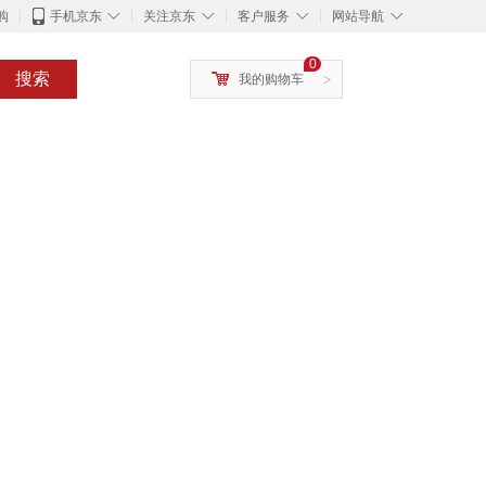
◇
◇
◇
◇
购
手机京东
关注京东
客户服务
网站导航
0
搜索
我的购物车
>