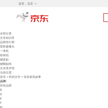
◇
送至：
北京
全部分类
京东知识库
品牌排行榜
普联摄像头
一体机
收纳包
键盘贴
键帽贴纸
京东美术馆
当前位置：
首页
>
民间文学
> 优良家风故事
品牌:
所有品牌
B
D
E
F
M