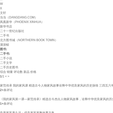
W
X
文轩
当当（DANGDANG.COM）
凤凰新华（PHOENIX XINHUA）
新华书店
二十一世纪出版社
二手书
北方图书城（NORTHERN BOOK TOWN）
漫游鲸
图书:
二手书:
二手小说
二手文学
二手历史图书
综合
销量
评论数
新品
价格
1
/
1
<
>
家范传承 我的家风课 精选古今人物家风故事诠释中华优良家风的历史脉络 三四五六
2+
条评论
《我的家风第一课—家范传承》精选古今杰出人物家风故事，诠释中华优良家风的历史
1+
条评论
良善家风惠久远：优良家风家教故事文集