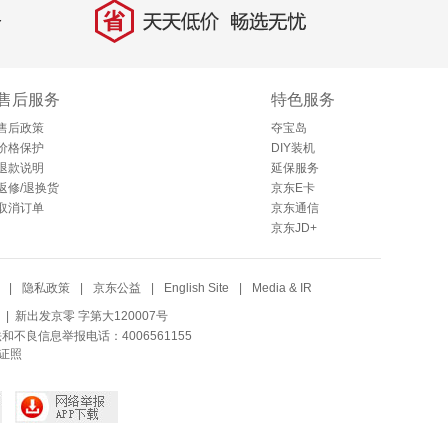
省
天天低价，畅选无忧
售后服务
特色服务
售后政策
夺宝岛
价格保护
DIY装机
退款说明
延保服务
返修/退换货
京东E卡
取消订单
京东通信
京东JD+
|
隐私政策
|
京东公益
|
English Site
|
Media & IR
| 新出发京零 字第大120007号
法和不良信息举报电话：4006561155
证照