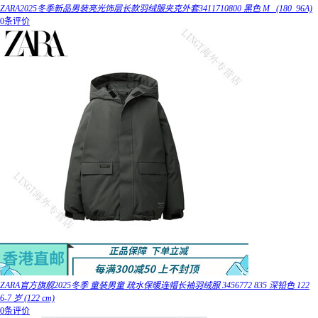
ZARA2025冬季新品男装亮光饰层长款羽绒服夹克外套3411710800 黑色 M _(180_96A)
0条评价
ZARA官方旗舰2025冬季 童装男童 疏水保暖连帽长袖羽绒服 3456772 835 深铅色 122
6-7 岁 (122 cm)
0条评价