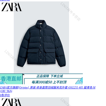
ZARA官方旗舰[Origins] 男装 修身直筒羽绒服夹克外套 4302255 405 靛青色 M
(180_96A)
0条评价