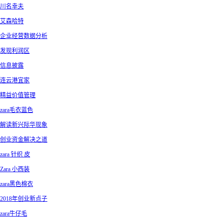
川名幸夫
艾森哈特
企业经营数据分析
发现利润区
信息披露
连云港宜家
精益价值管理
zara毛衣蓝色
解读新兴际华现象
创业资金解决之道
zara 针织 皮
Zara 小西装
zara黑色棉衣
2018年创业新点子
zara牛仔毛