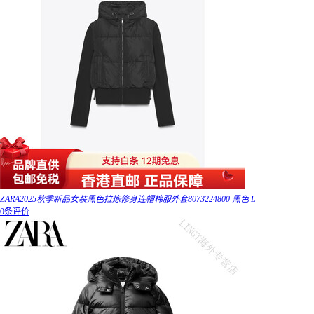
ZARA2025秋季新品女装黑色拉炼修身连帽棉服外套8073224800 黑色 L
0条评价