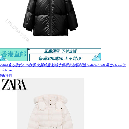
ZARA官方旗舰2025秋季 女婴幼童 防泼水保暖长袖羽绒服 5644567 800 黑色 86 1-2岁
（86 cm）
0条评价