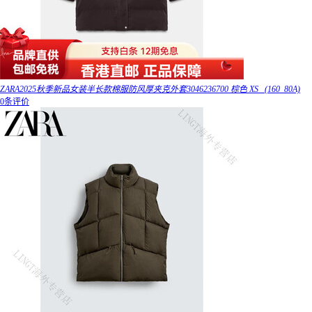
ZARA2025秋季新品女装半长款棉服防风厚夹克外套3046236700 棕色 XS _(160_80A)
0条评价