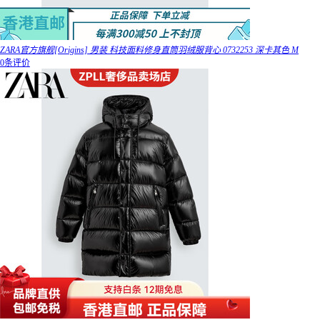
ZARA官方旗舰[Origins] 男装 科技面料修身直筒羽绒服背心 0732253 深卡其色 M
0条评价