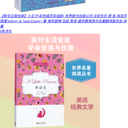
【新华正版包邮】小王子(彩色插页双语版) 世界图书出版公司 法安东尼·德·圣-埃克苏
佩里Anthony de Saint-Exupery 著;美凯瑟琳·伍兹 英译;盛世教育西方名著翻译委员会 译
著
0条评价