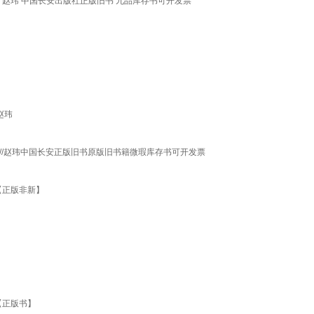
，赵玮 中国长安出版社正版旧书 九品库存书可开发票
赵玮
波//赵玮中国长安正版旧书原版旧书籍微瑕库存书可开发票
【正版非新】
【正版书】