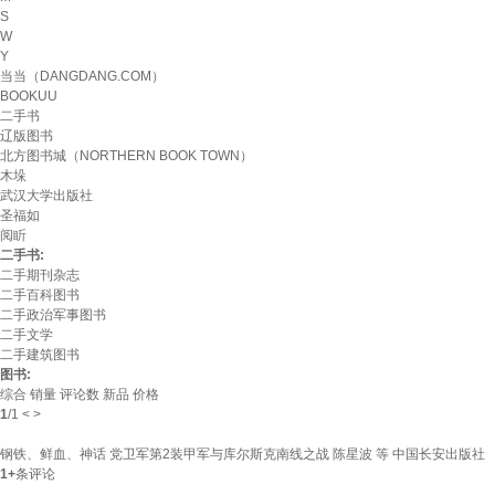
S
W
Y
当当（DANGDANG.COM）
BOOKUU
二手书
辽版图书
北方图书城（NORTHERN BOOK TOWN）
木垛
武汉大学出版社
圣福如
阅盺
二手书:
二手期刊杂志
二手百科图书
二手政治军事图书
二手文学
二手建筑图书
图书:
综合
销量
评论数
新品
价格
1
/
1
<
>
钢铁、鲜血、神话 党卫军第2装甲军与库尔斯克南线之战 陈星波 等 中国长安出版社
1+
条评论