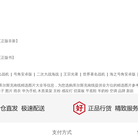
【正版非新】
【正版书】
名战机
|
号角安卓版
|
二次大战海战
|
王宗光著
|
世界著名战机
|
海之号角安卓版
库尔斯克南线精选图片大全等信息，为您选购库尔斯克南线提供全方位的精选图片参
袜子
图片
雨衣
华为手机
木质菜架
京粉
感应灯
切菜板
平底鞋
羊奶粉
空调
品牌
新款
好
直发，极速配送
正品行货，精致服务
支付方式