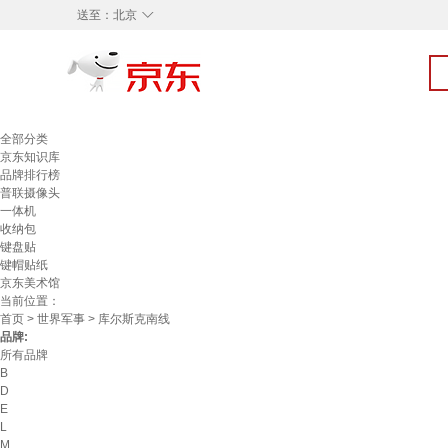
◇
送至：
北京
全部分类
京东知识库
品牌排行榜
普联摄像头
一体机
收纳包
键盘贴
键帽贴纸
京东美术馆
当前位置：
首页
>
世界军事
> 库尔斯克南线
品牌:
所有品牌
B
D
E
L
M