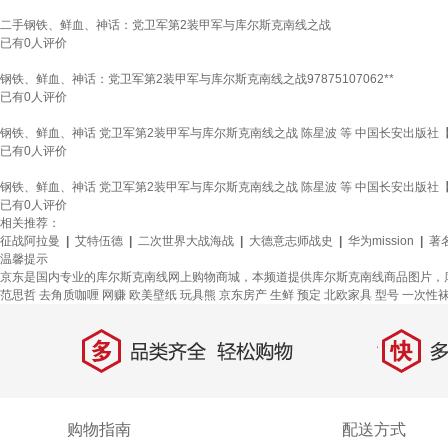
二手钢铁、鲜血、神话：党卫军第2装甲军与库尔斯克南线之战
已有
0
人评价
钢铁、鲜血、神话：党卫军第2装甲军与库尔斯克南线之战97875107062**
已有
0
人评价
钢铁、鲜血、神话 党卫军第2装甲军与库尔斯克南线之战 陈星波 等 中国长安出版社
已有
0
人评价
钢铁、鲜血、神话 党卫军第2装甲军与库尔斯克南线之战 陈星波 等 中国长安出版社
已有
0
人评价
相关推荐：
征战阿拉曼
|
艾特伍德
|
二次世界大战海战
|
大德意志师战史
|
华为mission
|
著
温馨提示
京东是国内专业的库尔斯克南线网上购物商城，本频道提供库尔斯克南线商品图片，
范思哲
去角质咖喱
网赚
欧美壁纸
玩具熊
京东房产
生鲜
预定
北欧家具
型号
一次性
多
快
品类齐全，轻松购物
多仓
购物指南
配送方式