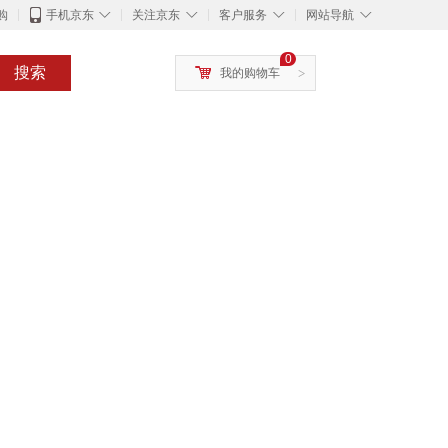
◇
◇
◇
◇
购
手机京东
关注京东
客户服务
网站导航
0
搜索
我的购物车
>