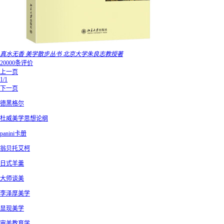
真水无香 美学散步丛书 北京大学朱良志教授著
20000条评价
上一页
1/1
下一页
德黑格尔
杜威美学思想论纲
panini卡册
翁贝托艾柯
日式羊羹
大师谈美
李泽厚美学
显现美学
审美教育学