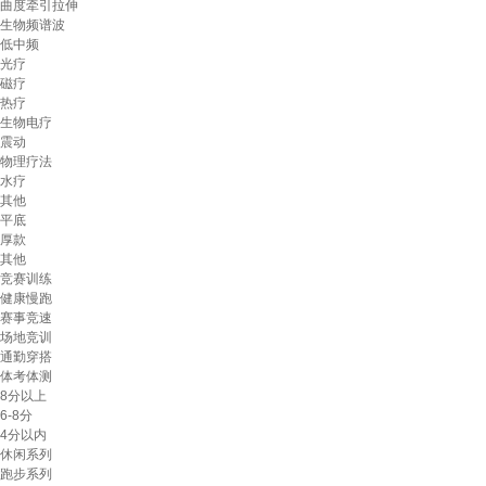
曲度牵引拉伸
生物频谱波
低中频
光疗
磁疗
热疗
生物电疗
震动
物理疗法
水疗
其他
平底
厚款
其他
竞赛训练
健康慢跑
赛事竞速
场地竞训
通勤穿搭
体考体测
8分以上
6-8分
4分以内
休闲系列
跑步系列