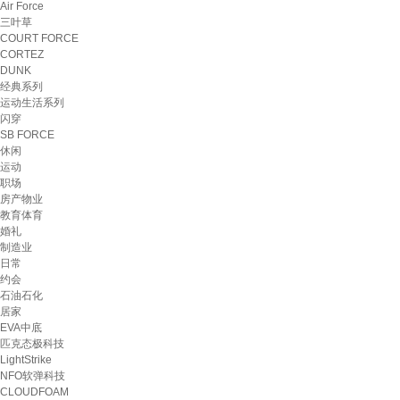
Air Force
三叶草
COURT FORCE
CORTEZ
DUNK
经典系列
运动生活系列
闪穿
SB FORCE
休闲
运动
职场
房产物业
教育体育
婚礼
制造业
日常
约会
石油石化
居家
EVA中底
匹克态极科技
LightStrike
NFO软弹科技
CLOUDFOAM