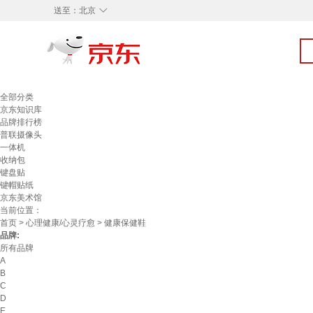
◇
送至：
北京
全部分类
京东知识库
品牌排行榜
普联摄像头
一体机
收纳包
键盘贴
键帽贴纸
京东美术馆
当前位置：
首页
>
心理健康/心灵疗愈
> 健康保健鞋
品牌:
所有品牌
A
B
C
D
E