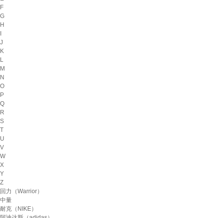
F
G
H
I
J
K
L
M
N
O
P
Q
R
S
T
U
V
W
X
Y
Z
回力（Warrior）
中量
耐克（NIKE）
阿迪达斯（adidas）