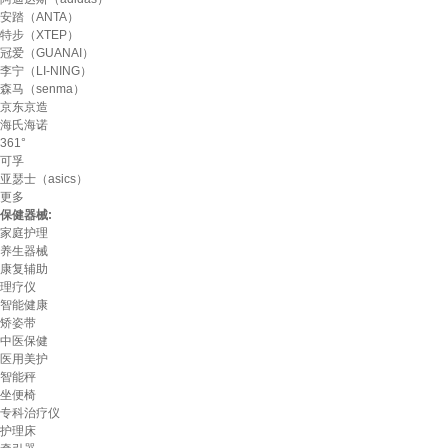
安踏（ANTA）
特步（XTEP）
冠爱（GUANAI）
李宁（LI-NING）
森马（senma）
京东京造
海氏海诺
361°
可孚
亚瑟士（asics）
更多
保健器械:
家庭护理
养生器械
康复辅助
理疗仪
智能健康
矫姿带
中医保健
医用美护
智能秤
坐便椅
专科治疗仪
护理床