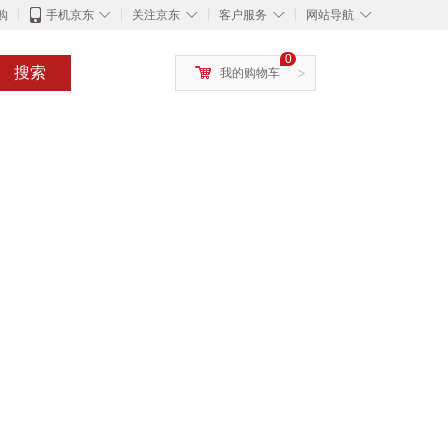
◇
◇
◇
◇
购
手机京东
关注京东
客户服务
网站导航
0
搜索
我的购物车
>