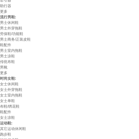
牵引器
助行器
更多
流行男鞋:
男士休闲鞋
男士外穿拖鞋
劳保鞋/功能鞋
男士商务/正装皮鞋
鞋配件
男士室内拖鞋
男士凉鞋
传统布鞋
男靴
更多
时尚女鞋:
女士休闲鞋
女士外穿拖鞋
女士室内拖鞋
女士单鞋
布鞋/绣花鞋
鞋配件
女士凉鞋
运动鞋:
其它运动休闲鞋
跑步鞋