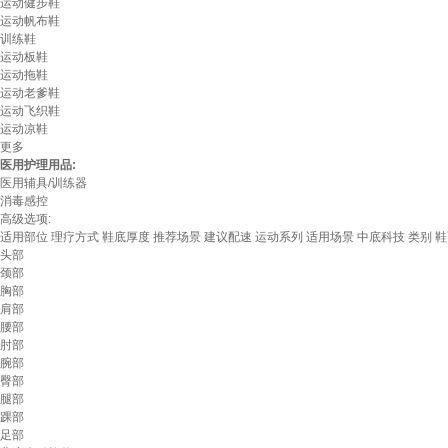
运动健步鞋
运动帆布鞋
训练鞋
运动板鞋
运动拖鞋
运动老爹鞋
运动飞织鞋
运动凉鞋
更多
医用护理用品:
医用辅具/训练器
消毒感控
高级选项:
适用部位
理疗方式
鞋底厚度
推荐场景
建议配速
运动系列
适用场景
中底科技
类别
鞋
头部
颈部
胸部
肩部
腰部
肘部
腕部
臀部
腿部
踝部
足部