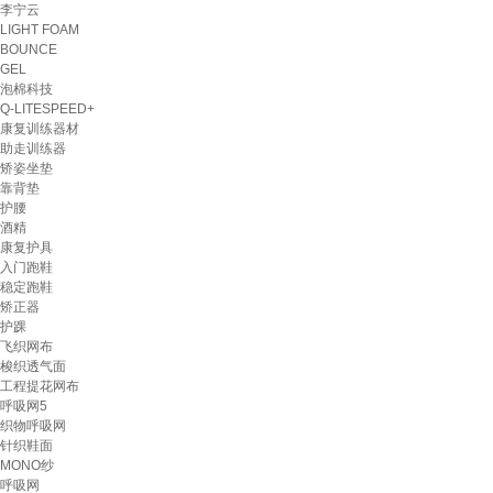
李宁云
LIGHT FOAM
BOUNCE
GEL
泡棉科技
Q-LITESPEED+
康复训练器材
助走训练器
矫姿坐垫
靠背垫
护腰
酒精
康复护具
入门跑鞋
稳定跑鞋
矫正器
护踝
飞织网布
梭织透气面
工程提花网布
呼吸网5
织物呼吸网
针织鞋面
MONO纱
呼吸网