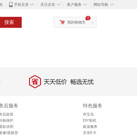
◇
◇
◇
◇
购
手机京东
关注京东
客户服务
网站导航
0
搜索
我的购物车
>
省
天天低价，畅选无忧
售后服务
特色服务
售后政策
夺宝岛
价格保护
DIY装机
退款说明
延保服务
返修/退换货
京东E卡