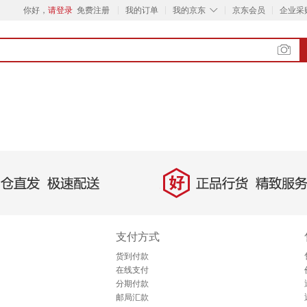
◇
你好，
请登录
免费注册
我的订单
我的京东
京东会员
企业采
好
直发，极速配送
正品行货，精致服务
支付方式
货到付款
在线支付
分期付款
邮局汇款