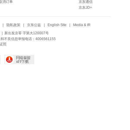
取消订单
京东通信
京东JD+
|
隐私政策
|
京东公益
|
English Site
|
Media & IR
| 新出发京零 字第大120007号
法和不良信息举报电话：4006561155
证照