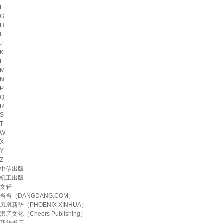
F
G
H
I
J
K
L
M
N
P
Q
R
S
T
W
X
Y
Z
中信出版
机工出版
文轩
当当（DANGDANG.COM）
凤凰新华（PHOENIX XINHUA）
湛庐文化（Cheers Publishing）
新华书店