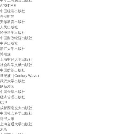
中华工商联合出版社
APGTIME
中国经济出版社
吾安时光
安徽教育出版社
人民出版社
经济科学出版社
中国财政经济出版社
中译出版社
浙江大学出版社
博瑞森
上海财经大学出版社
社会科学文献出版社
中国纺织出版社
世纪波（Century Wave）
武汉大学出版社
纳新爱阅
中国金融出版社
经济管理出版社
CJP
成都西南交大出版社
中国社会科学出版社
诗书人家
上海交通大学出版社
木垛