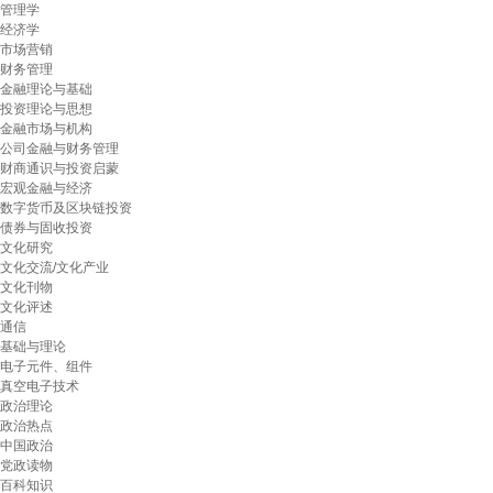
管理学
经济学
市场营销
财务管理
金融理论与基础
投资理论与思想
金融市场与机构
公司金融与财务管理
财商通识与投资启蒙
宏观金融与经济
数字货币及区块链投资
债券与固收投资
文化研究
文化交流/文化产业
文化刊物
文化评述
通信
基础与理论
电子元件、组件
真空电子技术
政治理论
政治热点
中国政治
党政读物
百科知识