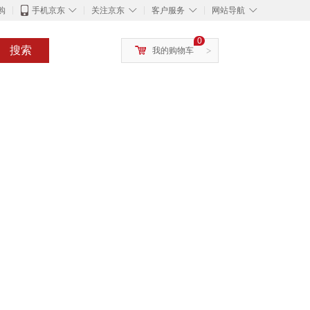
◇
◇
◇
◇
购
手机京东
关注京东
客户服务
网站导航
0
搜索
我的购物车
>