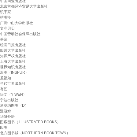
中国商业出版社
北京首都经济贸易大学出版社
识干家
捞书怪
广州中山大学出版社
文润贝贝
中国劳动社会保障出版社
莘缤
经济日报出版社
四川大学出版社
知识产权出版社
上海大学出版社
世界知识出版社
浪潮（INSPUR）
圣福如
当代世界出版社
有艺
怡文（YIWEN）
宁波出版社
迪赛纳图书（D）
漫游鲸
华研外语
图客图书（ILLUSTRATED BOOKS）
因书
北方图书城（NORTHERN BOOK TOWN）