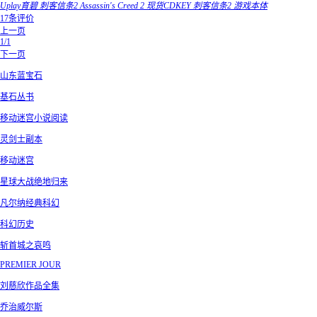
Uplay育碧 刺客信条2 Assassin's Creed 2 现货CDKEY 刺客信条2 游戏本体
17条评价
上一页
1/1
下一页
山东蓝宝石
基石丛书
移动迷宫小说阅读
灵剑士副本
移动迷宫
星球大战绝地归来
凡尔纳经典科幻
科幻历史
斩首城之哀鸣
PREMIER JOUR
刘慈欣作品全集
乔治威尔斯