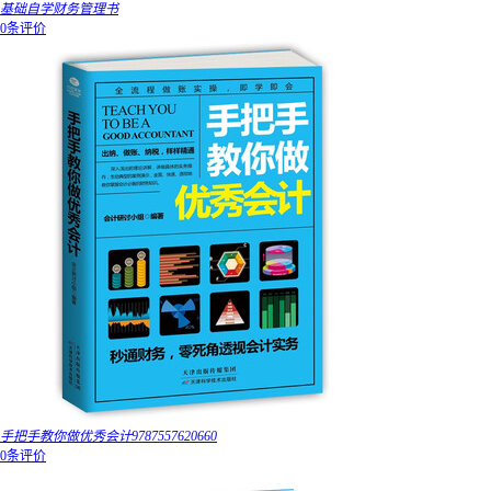
基础自学财务管理书
0条评价
手把手教你做优秀会计9787557620660
0条评价