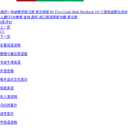
我的一年级数学练习册 英文原版 My First Grade Math Workbook 101个游戏谜题与活动
儿童STEM教育 金钱 图形 进口英语原版书籍 英文版
0条评价
上一页
1/1
下一页
名著双语读物
傲慢与偏见英语版
书虫牛津英语
外语音像
每天读点文化常识
纯真英语
名人演讲网
乌托邦莫尔
译学英华
学英语读物