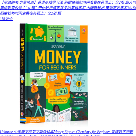
【用过的书 少量笔迹】英语高效学习法-别把金钱和时间浪费在英语上：全2册 高人气
英语教育公号主“山珊” 带你轻松搞定孩子的英语学习 山珊新星出 英语高效学习法-别
把金钱和时间浪费在英语上：全2册 版
1条评价
Usborne 少年商学院英文原版绘本Money Physics Chemistry for Beginner 读懂数学物理