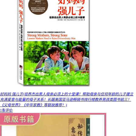
好妈妈 强儿子(培养杰出男人母亲必须上的十堂课！帮助母亲与任何年龄的儿子建立
充满爱意与能量的母子关系！长踞美国亚马逊畅销书排行榜教养男孩类图书前三！
《父母世界》《中华家教》等联袂推荐！)
1条评价