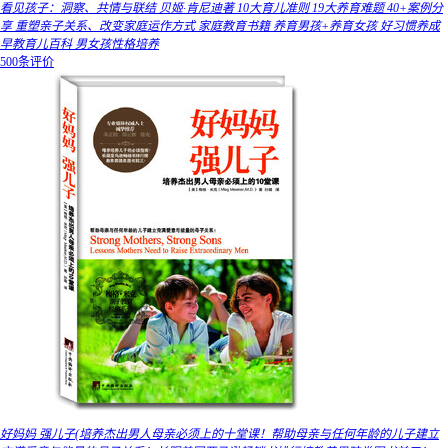
看见孩子：洞察、共情与联结 贝姬·肯尼迪著 10大育儿准则 19大养育难题 40+案例分
享 重塑亲子关系、改变家庭运作方式 家庭教育书籍 养育男孩+养育女孩 好习惯养成
早教育儿百科 男女孩性格培养
500条评价
好妈妈 强儿子(培养杰出男人母亲必须上的十堂课！帮助母亲与任何年龄的儿子建立