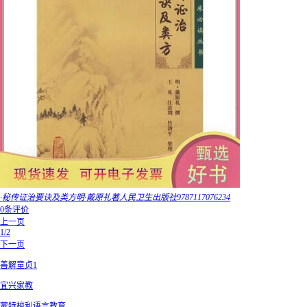
·秘传证治要诀及类方明·戴原礼著人民卫生出版社9787117076234
0条评价
上一页
1/2
下一页
善解童贞1
宜兴家教
蒙特梭利语言教育