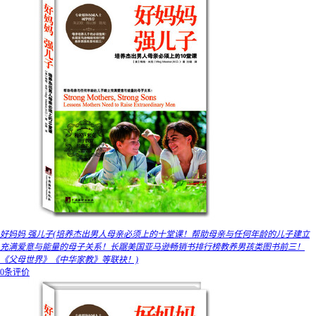
好妈妈 强儿子(培养杰出男人母亲必须上的十堂课！帮助母亲与任何年龄的儿子建立
充满爱意与能量的母子关系！长踞美国亚马逊畅销书排行榜教养男孩类图书前三！
《父母世界》《中华家教》等联袂！)
0条评价