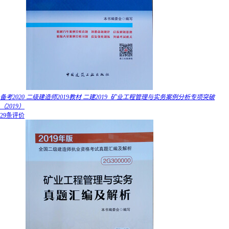
备考2020 二级建造师2019教材 二建2019 矿业工程管理与实务案例分析专项突破
（2019）
29条评价