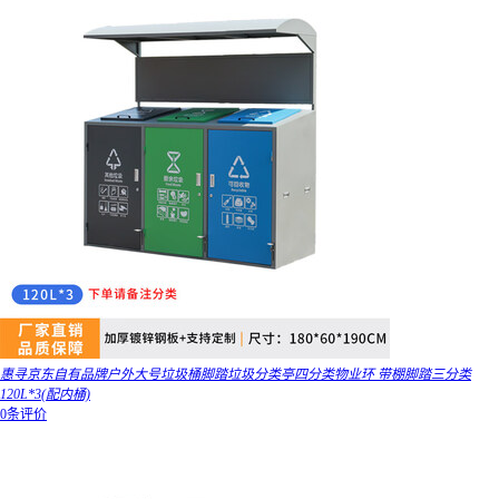
惠寻京东自有品牌户外大号垃圾桶脚踏垃圾分类亭四分类物业环 带棚脚踏三分类
120L*3(配内桶)
0条评价