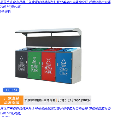
惠寻京东自有品牌户外大号垃圾桶脚踏垃圾分类亭四分类物业环 带棚脚踏四分类
240L*4(配内桶)
0条评价
惠寻京东自有品牌户外大号垃圾桶脚踏垃圾分类亭四分类物业环 带棚脚踏四分类
120L*4(配内桶)