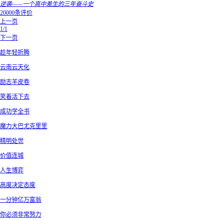
逆袭——一个高中差生的三年奋斗史
20000条评价
上一页
1/1
下一页
趁年轻折腾
云南云天化
励志羊皮卷
笑着活下去
成功学全书
魔力大巴尤克里里
精明处世
价值连城
人生博弈
高度决定态度
一分钟亿万富翁
你必须非常努力