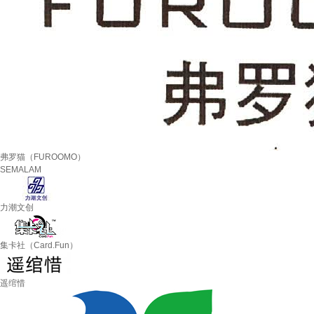
弗罗猫（FUROOMO）
SEMALAM
力潮文创
集卡社（Card.Fun）
遥绾惜