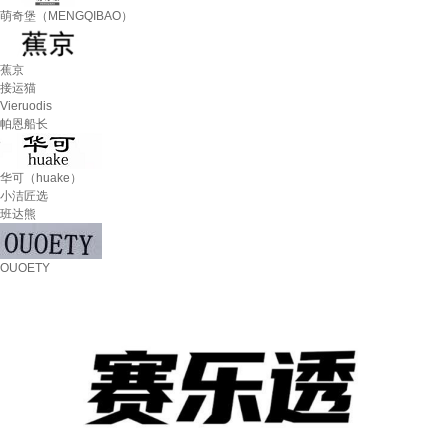
萌奇堡（MENGQIBAO）
蕉京
接运猫
Vieruodis
帕恩船长
华可（huake）
小洁匠选
班达熊
OUOETY