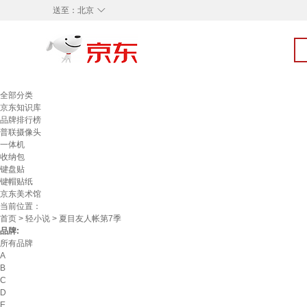
◇
送至：
北京
全部分类
京东知识库
品牌排行榜
普联摄像头
一体机
收纳包
键盘贴
键帽贴纸
京东美术馆
当前位置：
首页
>
轻小说
> 夏目友人帐第7季
品牌:
所有品牌
A
B
C
D
E