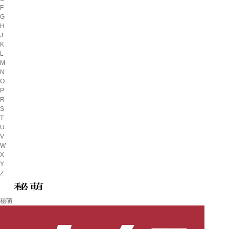
F
G
H
J
K
L
M
N
O
P
R
S
T
U
V
W
X
Y
Z
秘萌