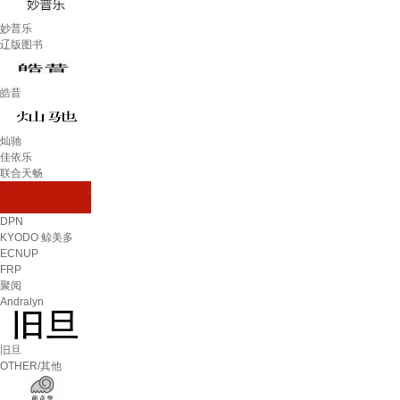
妙普乐
辽版图书
皓昔
灿驰
佳依乐
联合天畅
DPN
KYODO 鲸美多
ECNUP
FRP
聚阅
Andralyn
旧旦
OTHER/其他