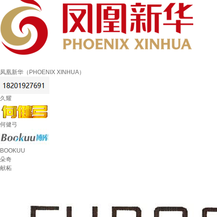
凤凰新华（PHOENIX XINHUA）
久耀
何健弓
BOOKUU
朵奇
献柘