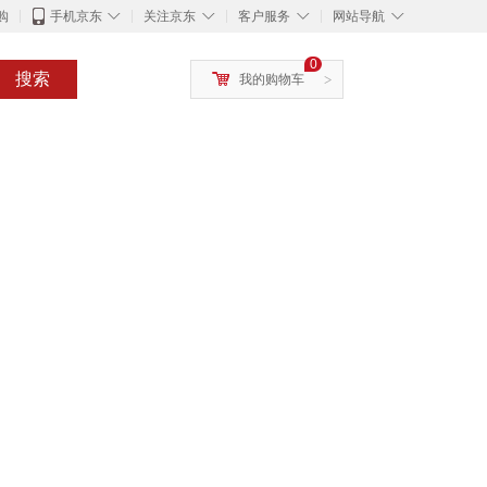
◇
◇
◇
◇
购
手机京东
关注京东
客户服务
网站导航
0
搜索
我的购物车
>