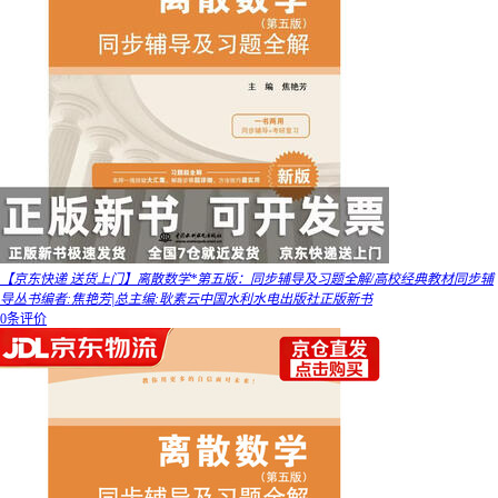
【京东快递 送货上门】离散数学*第五版：同步辅导及习题全解/高校经典教材同步辅
导丛书编者:焦艳芳|总主编:耿素云中国水利水电出版社正版新书
0条评价