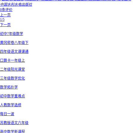
中国水利水电出版社
0条评价
上一页
1/5
下一页
初中7年级数学
黄冈密卷八年级下
四年级语文课课通
口算卡一年级上
二年级阳光课堂
三年级数学优化
数学拓扑学
初中数学重难点
人教数学选修
每日一波
苏教版语文六年级
高中数学新课程