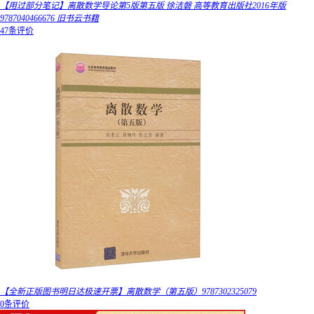
【用过部分笔记】离散数学导论第5版第五版 徐洁磐 高等教育出版社2016年版
9787040466676 旧书云书籍
47条评价
【全新正版图书明日达极速开票】离散数学（第五版）9787302325079
0条评价