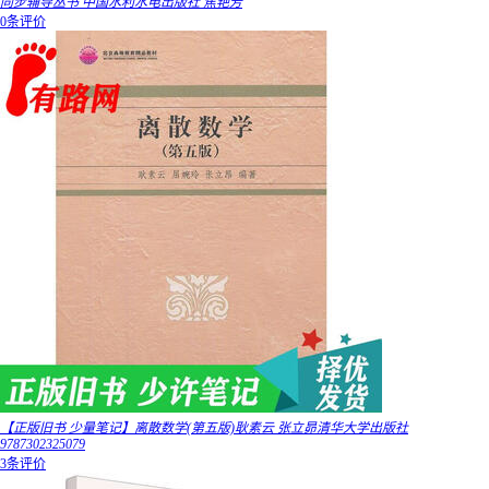
同步辅导丛书 中国水利水电出版社 焦艳芳
0条评价
【正版旧书 少量笔记】离散数学(第五版)耿素云 张立昴清华大学出版社
9787302325079
3条评价