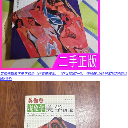
英伽登现象学美学初论（作者签赠本）（存ⅩBD07一5） 张旭曙 山社 9787807070542
0条评价