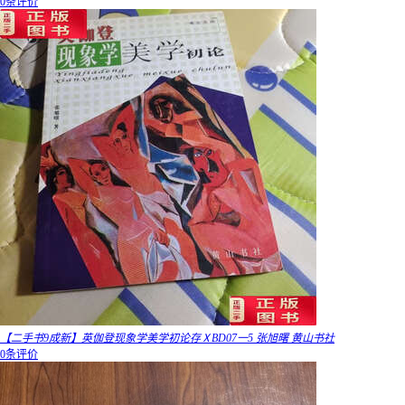
0条评价
【二手书9成新】英伽登现象学美学初论存ⅩBD07一5 张旭曙 黄山书社
0条评价