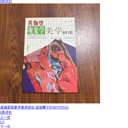
0条评价
英伽登现象学美学初论 张旭曙 9787807070542
0条评价
上一页
1/2
下一页