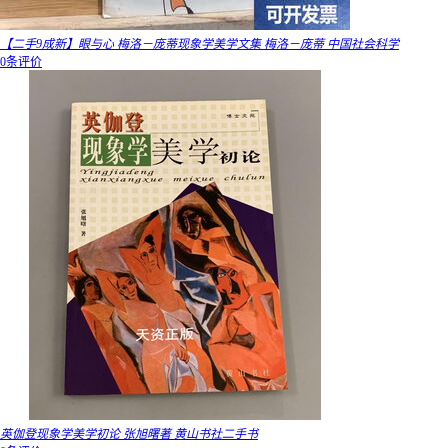
【二手9成新】眼与心 梅洛－庞蒂现象学美学文集 梅洛－庞蒂 中国社会科学
0条评价
英伽登现象学美学初论 张旭曙著 黄山书社二手书