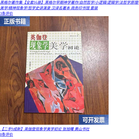
黑格尔著作集【全套16册】黑格尔早期神学著作/自然哲学/小逻辑/逻辑学/法哲学原理/
美学/精神现象学/哲学史讲演录 汉译名著本 商务印书馆 套装
3条评价
【二手9成新】英伽登现象学美学初论 张旭曙 黄山书社
0条评价