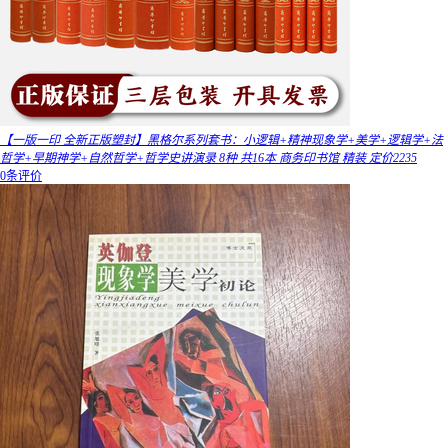
【一版一印 全新正版塑封】黑格尔系列套书：小逻辑+精神现象学+美学+逻辑学+法
哲学+早期神学+自然哲学+哲学史讲演录 8种 共16本 商务印书馆 精装 定价2235
0条评价