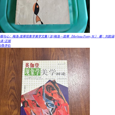
眼与心：梅洛-庞蒂现象学美学文集 [法]梅洛－庞蒂（Merleau-Ponty, M.） 著；刘韵涵
译 /正版
0条评价