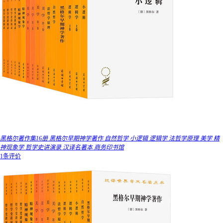
黑格尔著作集16册 黑格尔早期神学著作 自然哲学 小逻辑 逻辑学 法哲学原理 美学 精
神现象学 哲学史讲演录 汉译名著本 商务印书馆
1条评价