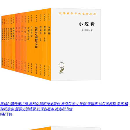
黑格尔著作集16册 黑格尔早期神学著作 自然哲学 小逻辑 逻辑学 法哲学原理 美学 精
神现象学 哲学史讲演录 汉译名著本 商务印书馆
0条评价