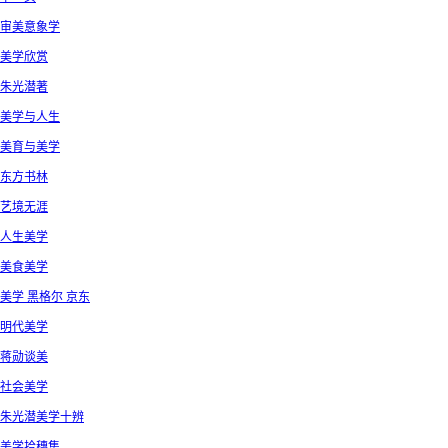
审美意象学
美学欣赏
朱光潜著
美学与人生
美育与美学
东方书林
艺境无涯
人生美学
美食美学
美学 黑格尔 京东
明代美学
蒋勋谈美
社会美学
朱光潜美学十辨
美学拾穗集