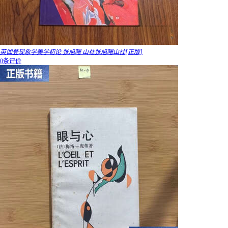
英伽登现象学美学初论 张旭曙 山社张旭曙山社[正版]
0条评价