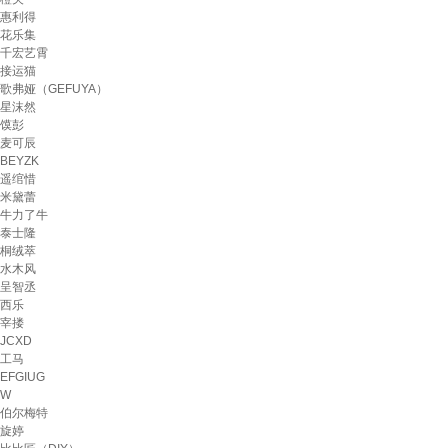
惠利得
花乐集
千宏艺霄
接运猫
歌弗娅（GEFUYA）
星沫然
馍彭
麦可辰
BEYZK
遥绾惜
米黛蕾
牛力了牛
泰士隆
桐绒萃
水木风
呈智丞
西乐
宰搂
JCXD
工马
EFGIUG
W
伯尔梅特
旋婷