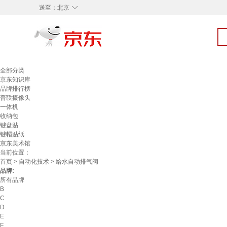
◇
送至：
北京
全部分类
京东知识库
品牌排行榜
普联摄像头
一体机
收纳包
键盘贴
键帽贴纸
京东美术馆
当前位置：
首页
>
自动化技术
> 给水自动排气阀
品牌:
所有品牌
B
C
D
E
F