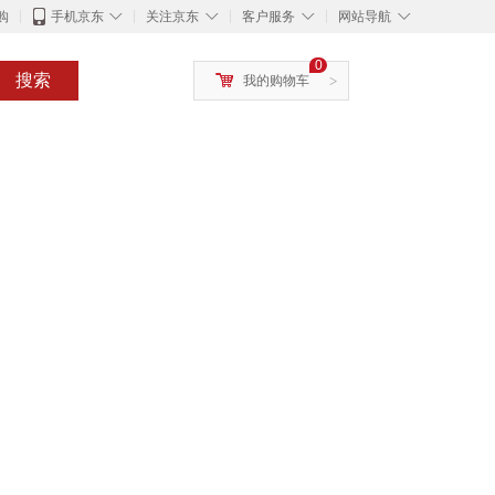
◇
◇
◇
◇
购
手机京东
关注京东
客户服务
网站导航
0
搜索
我的购物车
>