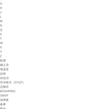
G
H
J
L
M
N
Q
S
T
W
X
Y
Z
联塑
穗之语
维诺亚
喆炜
何佳功
丹羊晴天（DYQT）
迈恻亦
BASHRING
SMVP
俏博莱
奉希
橙央