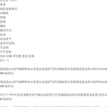
比比匠（DIY）
更多
端部连接形式:
内螺纹
焊接
直插
螺纹
驱动方式:
自动
自动排气
是否可定制:
可定制
不可定制
综合
销量
评论数
新品
价格
1
/
1
<
>
维诺亚pvc排气阀塑料给水管道自动进排气开关阀农田水利灌溉管道农用 内径32mm接
39+
条评论
维诺亚pvc排气阀塑料给水管道自动进排气开关阀农田水利灌溉管道农用 内径50mm接
39+
条评论
牛力了牛PVC给水管配件排气阀自动进排气开关阀园林农田水利灌溉管道农用 内径32
0+
条评论