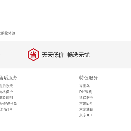
上购物体验！
省
天天低价，畅选无忧
售后服务
特色服务
售后政策
夺宝岛
价格保护
DIY装机
退款说明
延保服务
返修/退换货
京东E卡
取消订单
京东通信
京东JD+