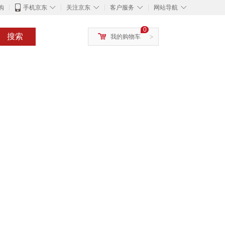
◇
◇
◇
◇
购
手机京东
关注京东
客户服务
网站导航
0
搜索
我的购物车
>