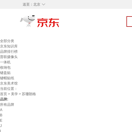
◇
送至：
北京
全部分类
京东知识库
品牌排行榜
普联摄像头
一体机
收纳包
键盘贴
键帽贴纸
京东美术馆
当前位置：
首页
>
美学
> 苏珊朗格
品牌:
所有品牌
A
B
E
J
L