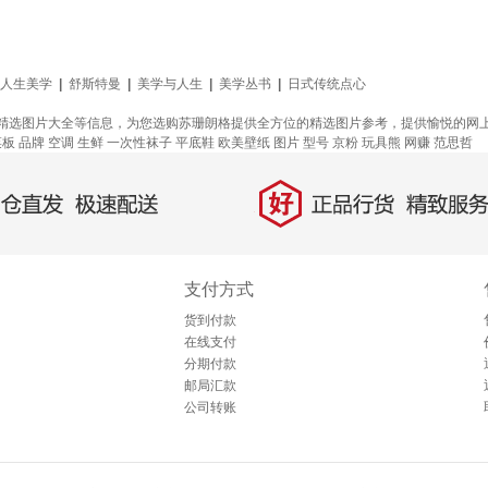
人生美学
|
舒斯特曼
|
美学与人生
|
美学丛书
|
日式传统点心
精选图片大全等信息，为您选购苏珊朗格提供全方位的精选图片参考，提供愉悦的网
菜板
品牌
空调
生鲜
一次性袜子
平底鞋
欧美壁纸
图片
型号
京粉
玩具熊
网赚
范思哲
好
直发，极速配送
正品行货，精致服务
支付方式
货到付款
在线支付
分期付款
邮局汇款
公司转账