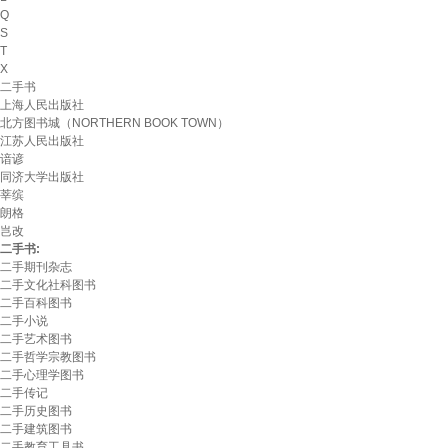
Q
S
T
X
二手书
上海人民出版社
北方图书城（NORTHERN BOOK TOWN）
江苏人民出版社
谙谚
同济大学出版社
莘缤
朗格
岂改
二手书:
二手期刊杂志
二手文化社科图书
二手百科图书
二手小说
二手艺术图书
二手哲学宗教图书
二手心理学图书
二手传记
二手历史图书
二手建筑图书
二手教育工具书