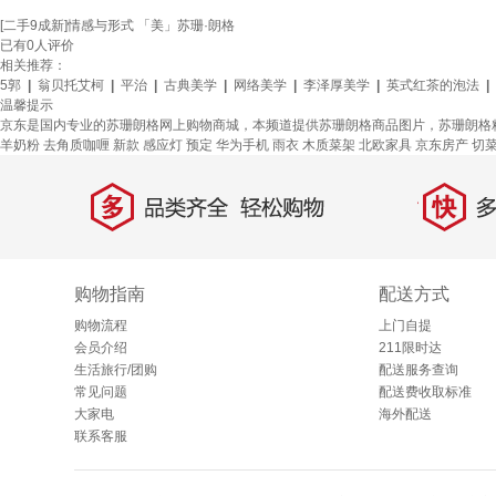
[二手9成新]情感与形式 「美」苏珊·朗格
已有
0
人评价
相关推荐：
5郭
|
翁贝托艾柯
|
平治
|
古典美学
|
网络美学
|
李泽厚美学
|
英式红茶的泡法
|
温馨提示
京东是国内专业的苏珊朗格网上购物商城，本频道提供苏珊朗格商品图片，苏珊朗格
羊奶粉
去角质咖喱
新款
感应灯
预定
华为手机
雨衣
木质菜架
北欧家具
京东房产
切
多
快
品类齐全，轻松购物
多仓
购物指南
配送方式
购物流程
上门自提
会员介绍
211限时达
生活旅行/团购
配送服务查询
常见问题
配送费收取标准
大家电
海外配送
联系客服