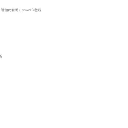
请拍此套餐）powerBI教程
货