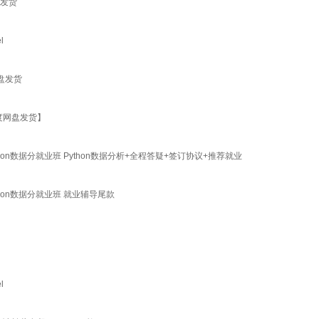
盘发货
l
硬盘发货
百度网盘发货】
thon数据分就业班 Python数据分析+全程答疑+签订协议+推荐就业
thon数据分就业班 就业辅导尾款
l