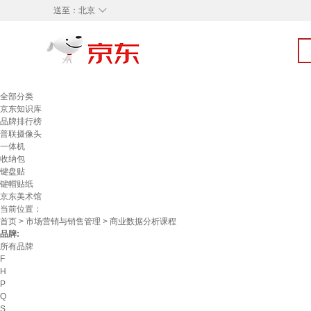
◇
送至：
北京
全部分类
京东知识库
品牌排行榜
普联摄像头
一体机
收纳包
键盘贴
键帽贴纸
京东美术馆
当前位置：
首页
>
市场营销与销售管理
> 商业数据分析课程
品牌:
所有品牌
F
H
P
Q
S