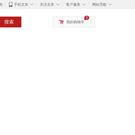
◇
◇
◇
◇
购
手机京东
关注京东
客户服务
网站导航
0
搜索
我的购物车
>