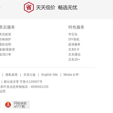
省
天天低价，畅选无忧
售后服务
特色服务
售后政策
夺宝岛
价格保护
DIY装机
退款说明
延保服务
返修/退换货
京东E卡
取消订单
京东通信
京东JD+
|
隐私政策
|
京东公益
|
English Site
|
Media & IR
| 新出发京零 字第大120007号
法和不良信息举报电话：4006561155
证照