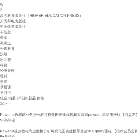
W
Z
高等教育出版社（HIGHER EDUCATION PRESS）
人民邮电出版社
中国铁道出版社
丰智胜
知脑
惠考过
千锋教育
沃旭
思又想
科目:
经济管理
理科
形式:
录播课
学习卡
综合
销量
评论数
新品
价格
1
/
1
<
>
Power bi教程商业数据分析可视化图表建模视频零基础powerbi课程 电子版【网盘发
5+
条评论
PowerBi视频教程商业数据分析可视化图表建模零基础学习query课程 【推荐会
0+
条评论