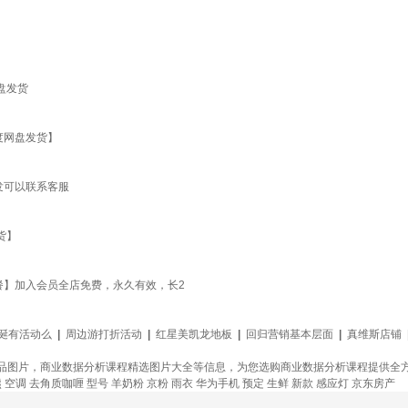
硬盘发货
百度网盘发货】
盘发可以联系客服
货】
员套餐】加入会员全店免费，永久有效，长2
诞有活动么
|
周边游打折活动
|
红星美凯龙地板
|
回归营销基本层面
|
真维斯店铺
品图片，商业数据分析课程精选图片大全等信息，为您选购商业数据分析课程提供全
熊
空调
去角质咖喱
型号
羊奶粉
京粉
雨衣
华为手机
预定
生鲜
新款
感应灯
京东房产