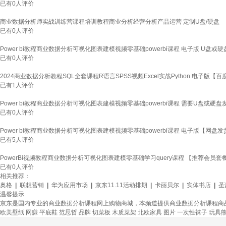
已有
0
人评价
商业数据分析师实战训练营课程培训教程商业分析经营分析产品运营 定制U盘/硬盘
已有
0
人评价
Power bi教程商业数据分析可视化图表建模视频零基础powerbi课程 电子版 U盘或
已有
0
人评价
2024商业数据分析教程SQL全套课程R语言SPSS视频Excel实战Python 电子版【
已有
1
人评价
Power bi教程商业数据分析可视化图表建模视频零基础powerbi课程 需要U盘或硬
已有
0
人评价
Power bi教程商业数据分析可视化图表建模视频零基础powerbi课程 电子版【网盘发
已有
5
人评价
PowerBi视频教程商业数据分析可视化图表建模零基础学习query课程 【推荐会
已有
0
人评价
相关推荐：
奥格
|
联想营销
|
华为应用市场
|
京东11.11活动排期
|
卡丽贝尔
|
实体书店
|
圣
温馨提示
京东是国内专业的商业数据分析课程网上购物商城，本频道提供商业数据分析课程商
欧美壁纸
网赚
平底鞋
范思哲
品牌
切菜板
木质菜架
北欧家具
图片
一次性袜子
玩具