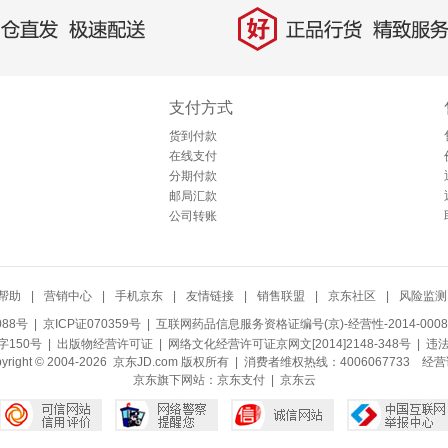
好
直发，极速配送
正品行货，精致服务
支付方式
货到付款
在线支付
分期付款
邮局汇款
公司转账
帮助
|
营销中心
|
手机京东
|
友情链接
|
销售联盟
|
京东社区
|
风险监测
088号
| 京ICP证070359号 |
互联网药品信息服务资格证编号(京)-经营性-2014-0008
150号 |
出版物经营许可证
|
网络文化经营许可证京网文[2014]2148-348号
| 违
pyright © 2004-2026 京东JD.com 版权所有 | 消费者维权热线：4006067733
经营
京东旗下网站：
京东支付
|
京东云