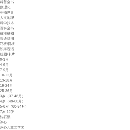
科普全书
数理化
生物世界
人文地理
科学技术
百科全书
磁性拼图
普通拼图
巧板/拼板
识字说话
挂图/卡片
0-3月
4-6月
7-9月
10-12月
13-18月
19-24月
25-36月
3岁（37-48月）
4岁（49-60月）
5-6岁（60-84月）
7岁-12岁
沈石溪
冰心
冰心儿童文学奖