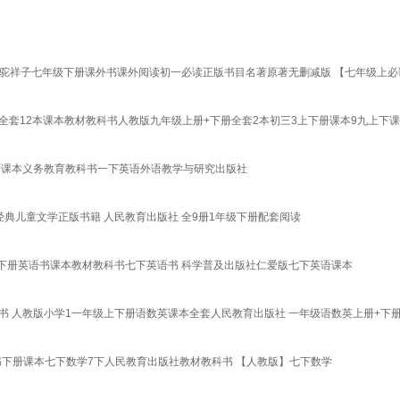
驼祥子七年级下册课外书课外阅读初一必读正版书目名著原著无删减版 【七年级上必读
全套12本课本教材教科书人教版九年级上册+下册全套2本初三3上下册课本9九上下
英语课本义务教育教科书一下英语外语教学与研究出版社
经典儿童文学正版书籍 人民教育出版社 全9册1年级下册配套阅读
年级下册英语书课本教材教科书七下英语书 科学普及出版社仁爱版七下英语课本
书 人教版小学1一年级上下册语数英课本全套人民教育出版社 一年级语数英上册+下
书下册课本七下数学7下人民教育出版社教材教科书 【人教版】七下数学