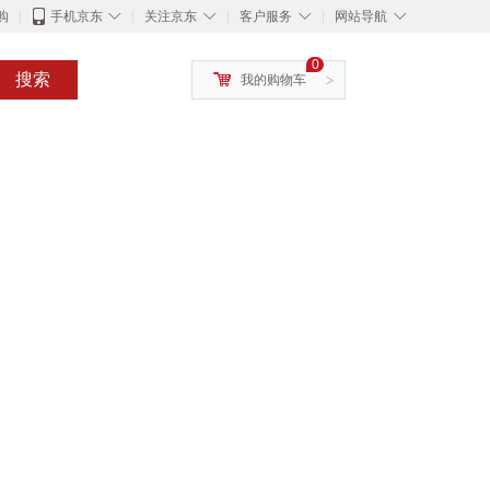
◇
◇
◇
◇
购
手机京东
关注京东
客户服务
网站导航
0
搜索
我的购物车
>