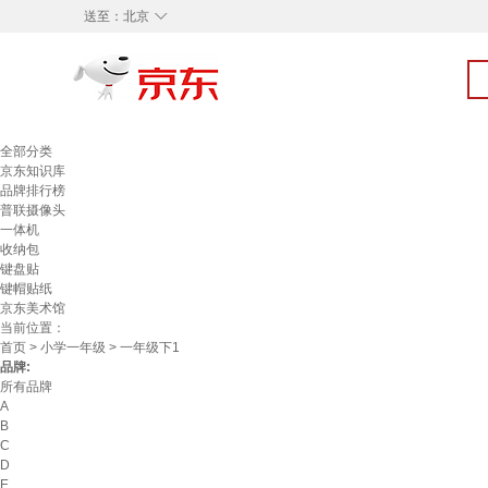
◇
送至：
北京
全部分类
京东知识库
品牌排行榜
普联摄像头
一体机
收纳包
键盘贴
键帽贴纸
京东美术馆
当前位置：
首页
>
小学一年级
> 一年级下1
品牌:
所有品牌
A
B
C
D
E