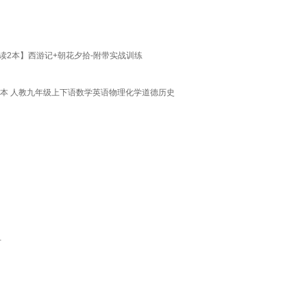
2本】西游记+朝花夕拾-附带实战训练
课本 人教九年级上下语数学英语物理化学道德历史
册