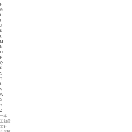
F
G
H
I
J
K
L
M
N
O
P
Q
R
S
T
U
V
W
X
Y
Z
一本
王朝霞
文轩
斗半匠