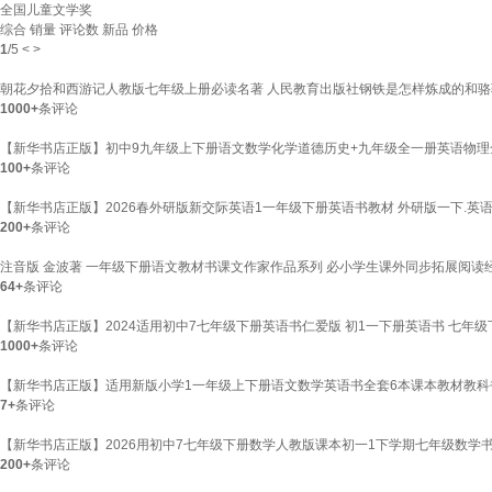
全国儿童文学奖
综合
销量
评论数
新品
价格
1
/
5
<
>
朝花夕拾和西游记人教版七年级上册必读名著 人民教育出版社钢铁是怎样炼成的和骆
1000+
条评论
【新华书店正版】初中9九年级上下册语文数学化学道德历史+九年级全一册英语物理
100+
条评论
【新华书店正版】2026春外研版新交际英语1一年级下册英语书教材 外研版一下.
200+
条评论
注音版 金波著 一年级下册语文教材书课文作家作品系列 必小学生课外同步拓展阅读
64+
条评论
【新华书店正版】2024适用初中7七年级下册英语书仁爱版 初1一下册英语书 七
1000+
条评论
【新华书店正版】适用新版小学1一年级上下册语文数学英语书全套6本课本教材教科
7+
条评论
【新华书店正版】2026用初中7七年级下册数学人教版课本初一1下学期七年级数学
200+
条评论