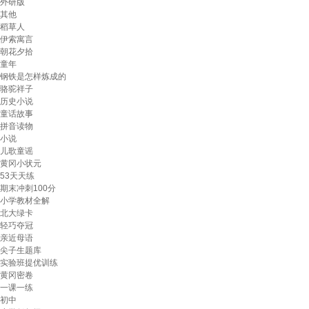
外研版
其他
稻草人
伊索寓言
朝花夕拾
童年
钢铁是怎样炼成的
骆驼祥子
历史小说
童话故事
拼音读物
小说
儿歌童谣
黄冈小状元
53天天练
期末冲刺100分
小学教材全解
北大绿卡
轻巧夺冠
亲近母语
尖子生题库
实验班提优训练
黄冈密卷
一课一练
初中