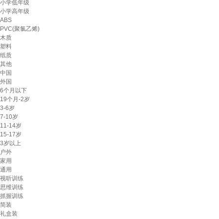
小学低年级
小学高年级
ABS
PVC(聚氯乙烯)
木质
塑料
纸质
其他
中国
外国
6个月以下
19个月-2岁
3-6岁
7-10岁
11-14岁
15-17岁
3岁以上
户外
家用
通用
视听训练
思维训练
抓握训练
简装
礼盒装