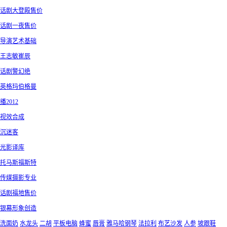
话剧大登殿售价
话剧一夜售价
导演艺术基础
王志敏崔辰
话剧警幻绝
英格玛伯格曼
播2012
视效合成
沉迷客
光影译库
托马斯福斯特
传媒摄影专业
话剧福地售价
银幕形象创造
洗面奶
水龙头
二胡
平板电脑
蜂蜜
唇膏
雅马哈钢琴
法拉利
布艺沙发
人参
坡跟鞋