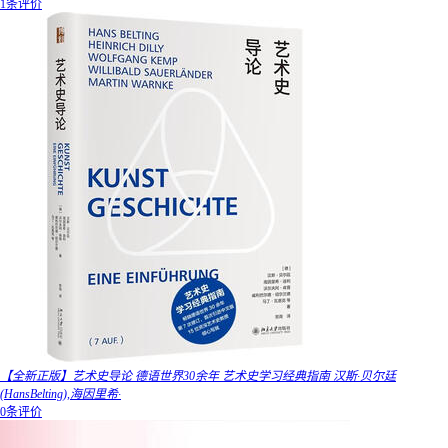
1条评价
【全新正版】艺术史导论 德语世界30余年 艺术史学习经典指南 汉斯·贝尔廷
(HansBelting),海因里希·
0条评价