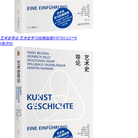
艺术史导论 艺术史学习经典指南9787301321**8
0条评价