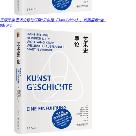
正版库存 艺术史导论汉斯*贝尔廷（Hans Belting），海因里希*迪...
0条评价