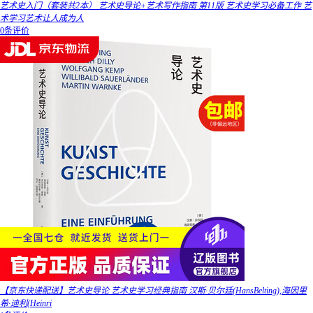
艺术史入门（套装共2本） 艺术史导论+艺术写作指南 第11版 艺术史学习必备工作 艺
术学习艺术让人成为人
0条评价
【京东快递配送】艺术史导论 艺术史学习经典指南 汉斯·贝尔廷(HansBelting),海因里
希·迪利(Heinri