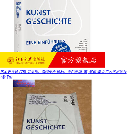
艺术史导论 汉斯·贝尔廷，海因里希·迪利，沃尔夫冈· 著, 贺询 译 北京大学出版社
7条评价