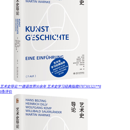
艺术史导论 **德语世界30余年 艺术史学习经典指南9787301321**8
0条评价