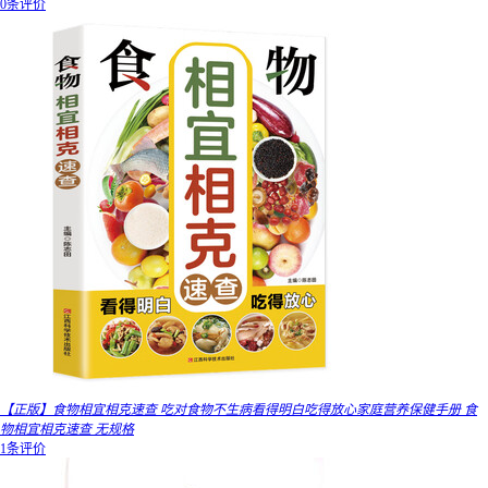
0条评价
【正版】食物相宜相克速查 吃对食物不生病看得明白吃得放心家庭营养保健手册 食
物相宜相克速查 无规格
1条评价