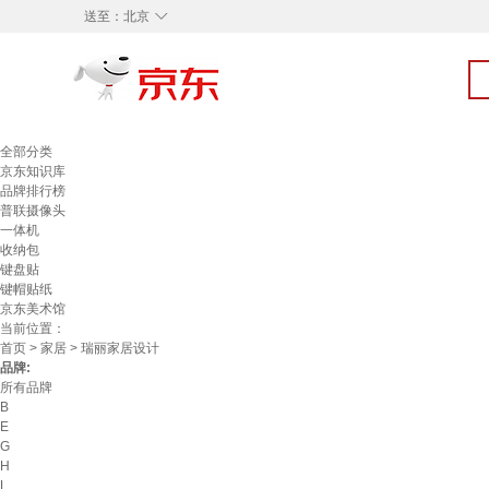
◇
送至：
北京
全部分类
京东知识库
品牌排行榜
普联摄像头
一体机
收纳包
键盘贴
键帽贴纸
京东美术馆
当前位置：
首页
>
家居
> 瑞丽家居设计
品牌:
所有品牌
B
E
G
H
L