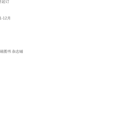
月起订
-12月
书籍图书 杂志铺