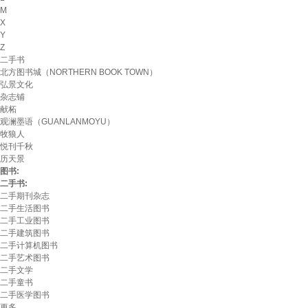
M
X
Y
Z
二手书
北方图书城（NORTHERN BOOK TOWN）
弘景文化
杂志铺
献柘
观澜墨语（GUANLANMOYU）
牧狼人
悦刊千秋
历天景
图书:
二手书:
二手期刊杂志
二手生活图书
二手工业图书
二手建筑图书
二手计算机图书
二手艺术图书
二手文学
二手童书
二手医学图书
更多