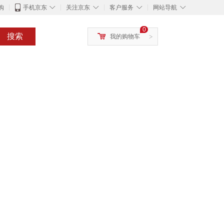
◇
◇
◇
◇
购
手机京东
关注京东
客户服务
网站导航
0
搜索
我的购物车
>