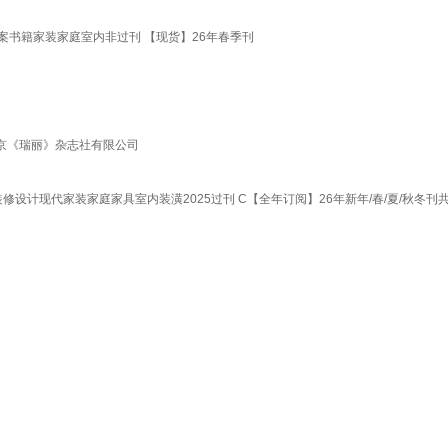
方案书籍家装家庭室内非过刊 【现货】26年春季刊
北京《瑞丽》杂志社有限公司
装修设计现代家装家庭家具室内装潢2025过刊 C【全年订阅】26年新年/春/夏/秋冬刊