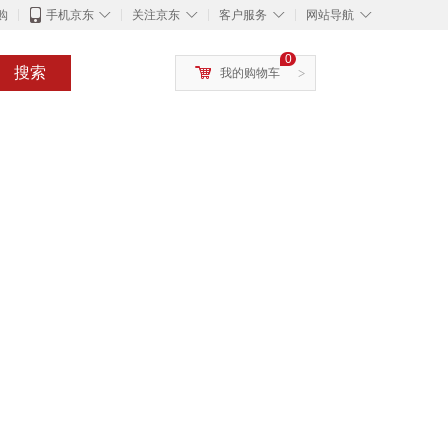
◇
◇
◇
◇
购
手机京东
关注京东
客户服务
网站导航
0
搜索
我的购物车
>