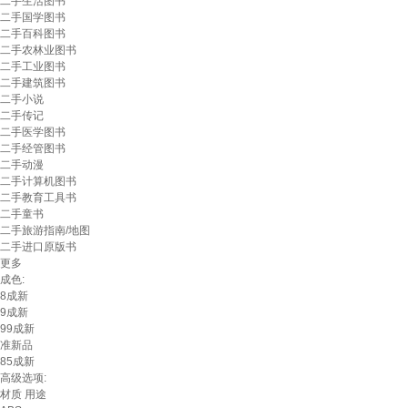
二手生活图书
二手国学图书
二手百科图书
二手农林业图书
二手工业图书
二手建筑图书
二手小说
二手传记
二手医学图书
二手经管图书
二手动漫
二手计算机图书
二手教育工具书
二手童书
二手旅游指南/地图
二手进口原版书
更多
成色:
8成新
9成新
99成新
准新品
85成新
高级选项:
材质
用途