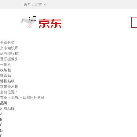
◇
送至：
北京
全部分类
京东知识库
品牌排行榜
普联摄像头
一体机
收纳包
键盘贴
键帽贴纸
京东美术馆
当前位置：
首页
>
影视
> 话剧阿翔售价
品牌:
所有品牌
A
B
C
D
E