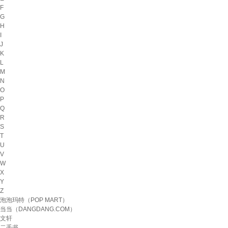
F
G
H
I
J
K
L
M
N
O
P
Q
R
S
T
U
V
W
X
Y
Z
泡泡玛特（POP MART）
当当（DANGDANG.COM）
文轩
二手书