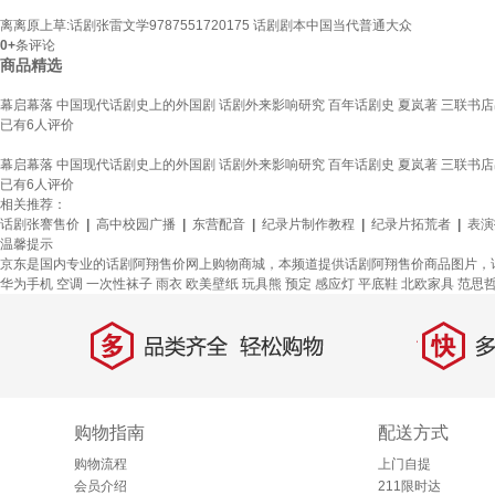
离离原上草:话剧张雷文学9787551720175 话剧剧本中国当代普通大众
0+
条评论
商品精选
幕启幕落 中国现代话剧史上的外国剧 话剧外来影响研究 百年话剧史 夏岚著 三联书
已有
6
人评价
幕启幕落 中国现代话剧史上的外国剧 话剧外来影响研究 百年话剧史 夏岚著 三联书
已有
6
人评价
相关推荐：
话剧张謇售价
|
高中校园广播
|
东营配音
|
纪录片制作教程
|
纪录片拓荒者
|
表演
温馨提示
京东是国内专业的话剧阿翔售价网上购物商城，本频道提供话剧阿翔售价商品图片，
华为手机
空调
一次性袜子
雨衣
欧美壁纸
玩具熊
预定
感应灯
平底鞋
北欧家具
范思
多
快
品类齐全，轻松购物
多仓
购物指南
配送方式
购物流程
上门自提
会员介绍
211限时达