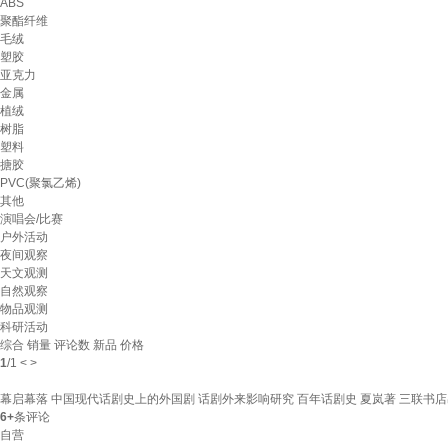
ABS
聚酯纤维
毛绒
塑胶
亚克力
金属
植绒
树脂
塑料
搪胶
PVC(聚氯乙烯)
其他
演唱会/比赛
户外活动
夜间观察
天文观测
自然观察
物品观测
科研活动
综合
销量
评论数
新品
价格
1
/
1
<
>
幕启幕落 中国现代话剧史上的外国剧 话剧外来影响研究 百年话剧史 夏岚著 三联书
6+
条评论
自营