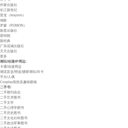
作家出版社
长江新世纪
雷龙（leaysoo）
倾龄
罗蒙（ROMON）
新星出版社
星特朗
新经典
广东花城出版社
天天出版社
更多
潮玩/动漫/IP周边:
卡通/动漫周边
潮流盲盒/明盒/搪胶潮玩/吊卡
手办/人偶
Cosplay装扮及趣味眼镜
二手书:
二手期刊杂志
二手艺术图书
二手文学
二手心理学图书
二手历史图书
二手文化社科图书
二手政治军事图书