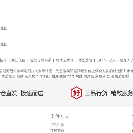
店出版
店出版
技巧
|
浙江飞艇
|
现代传媒书系
|
总体艺术论
|
话剧选段
|
1977年以来
|
摄影灯
话剧阿翔售价精选图片大全等信息，为您选购话剧阿翔售价提供全方位的精选图片参
哲
木质菜架
品牌
京东房产
羊奶粉
图片
生鲜
型号
网赚
切菜板
京粉
新款
去角质咖喱
好
直发，极速配送
正品行货，精致服务
支付方式
货到付款
在线支付