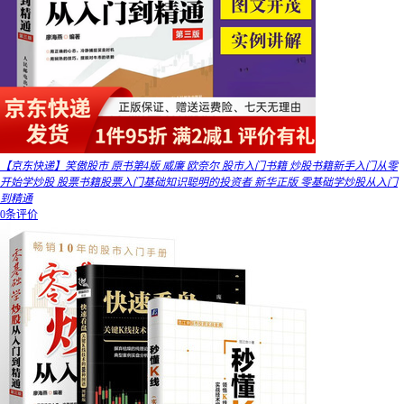
【京东快递】笑傲股市 原书第4版 威廉 欧奈尔 股市入门书籍 炒股书籍新手入门从零
开始学炒股 股票书籍股票入门基础知识聪明的投资者 新华正版 零基础学炒股从入门
到精通
0条评价