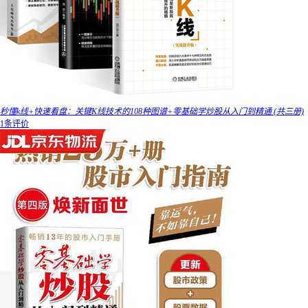
秒懂k线+快速看盘：关键K线技术的108种图谱+零基础学炒股从入门到精通 (共三册)
1条评价