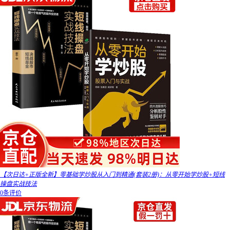
【次日达+正版全新】零基础学炒股从入门到精通(套装2册)：从零开始学炒股+短线
操盘实战技法
0条评价