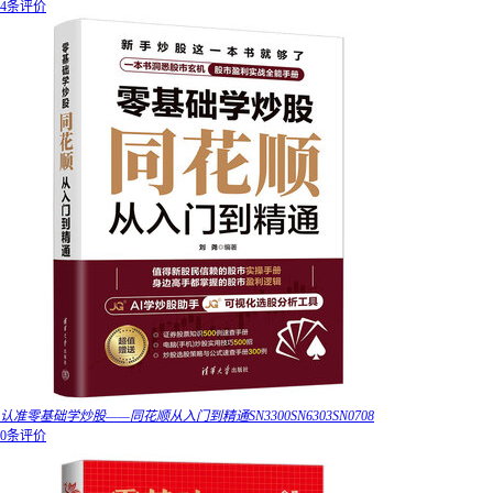
4条评价
认准零基础学炒股——同花顺从入门到精通SN3300SN6303SN0708
0条评价