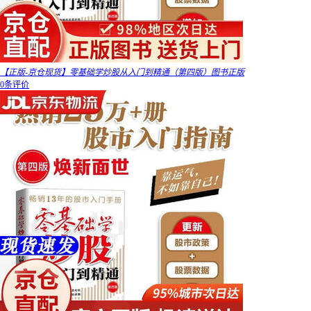
【正版-京仓现货】零基础学炒股从入门到精通（第四版）图书正版
0条评价