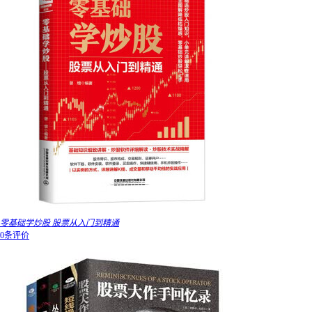
零基础学炒股 股票从入门到精通
0条评价