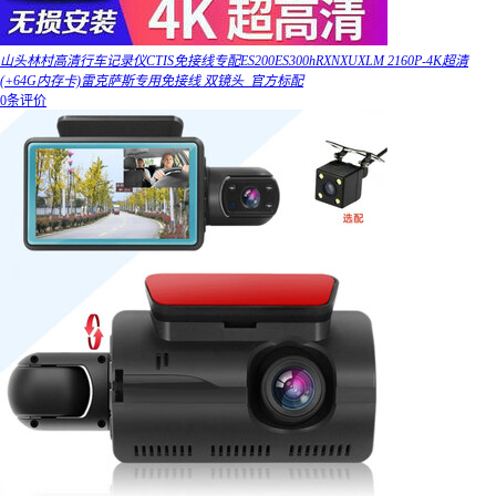
山头林村高清行车记录仪CTIS免接线专配ES200ES300hRXNXUXLM 2160P-4K超清
(+64G内存卡)雷克萨斯专用免接线 双镜头_官方标配
0条评价