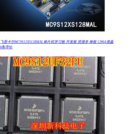
飞思卡尔MC9S12XS128MAL单片机学习板 开发板 资源多 单板 12864液晶
0条评价