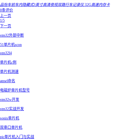
品怡车前车内隐藏式3英寸高清夜视双路行车记录仪 32G高速内存卡
0条评价
上一页
1/5
下一页
stm32外部中断
51单片机scon
stm32l4
单片机c例
单片机测速
atmel命名
电磁炉单片机型号
stm32w开发
stm32实战开发
sonix单片机
双串口单片机
pic单片机入门与实战