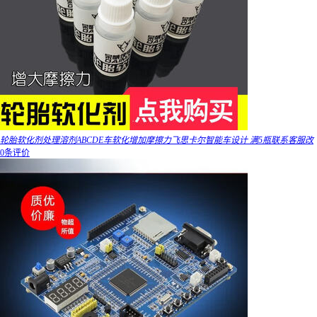
轮胎软化剂处理溶剂ABCDE车软化增加摩擦力飞思卡尔智能车设计 满5瓶联系客服改
0条评价