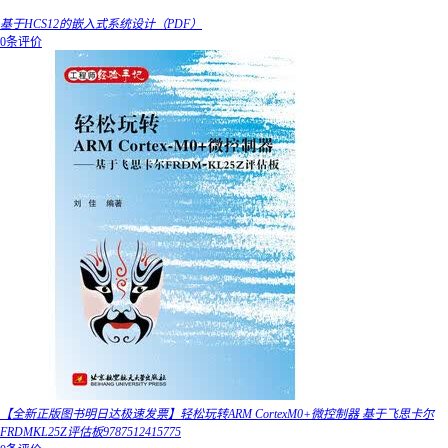
基于HCS12的嵌入式系统设计（PDF）
0条评价
【全新正版图书明日达极速发票】轻松玩转ARM CortexM0+微控制器 基于飞思卡尔
FRDMKL25Z评估板9787512415775