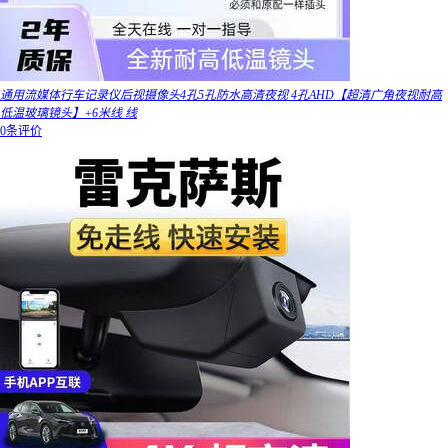
通用流媒体行车记录仪后视摄像头4孔5孔防水高清夜视 4孔AHD【超清广角夜视耐高
低温玻璃镜头】+6米线 线
0条评价