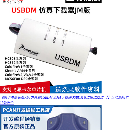
飞思卡尔高速版K60仿真器USBDM BDM下载器OSBDM 8位16位32位 【】全功能版本
15条评价