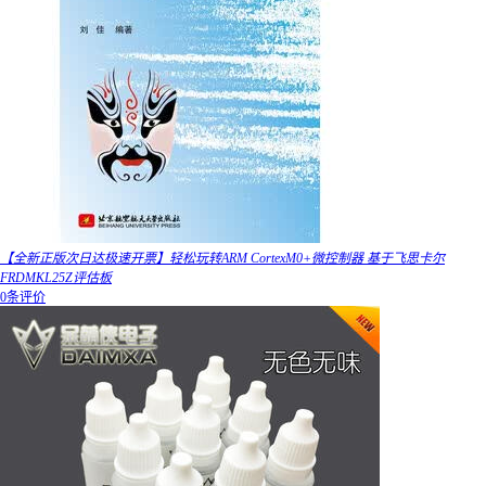
【全新正版次日达极速开票】轻松玩转ARM CortexM0+微控制器 基于飞思卡尔
FRDMKL25Z评估板
0条评价