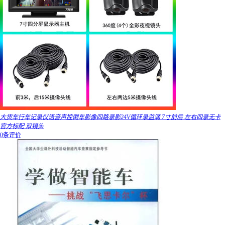
大货车行车记录仪语音声控倒车影像四路录影24V循环录监滴 7寸前后 左右四录无卡
官方标配 双镜头
0条评价