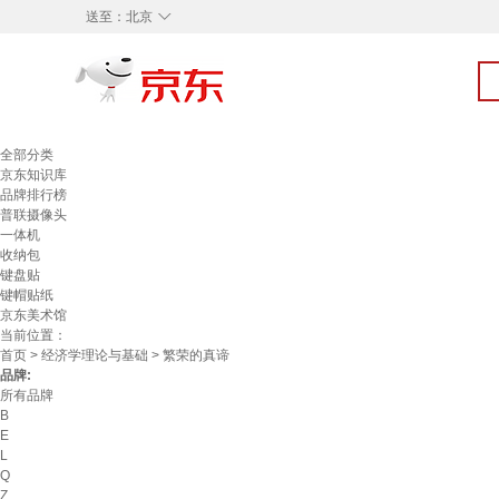
◇
送至：
北京
全部分类
京东知识库
品牌排行榜
普联摄像头
一体机
收纳包
键盘贴
键帽贴纸
京东美术馆
当前位置：
首页
>
经济学理论与基础
> 繁荣的真谛
品牌:
所有品牌
B
E
L
Q
Z