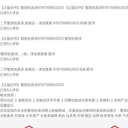
【正版旧书】繁荣的真谛9787508652023 【正版旧书】繁荣的真谛978750865202
已有
0
人评价
二手繁荣的真谛 路易吉・津加莱斯 9787508652023 85新 图书
已有
0
人评价
【正版旧书】繁荣的真谛9787508652023 繁荣的真谛
已有
0
人评价
/繁荣的真谛_（美）津加莱斯著 图书
已有
0
人评价
二手繁荣的真谛 路易吉・津加莱斯 9787508652023 9成 图书
已有
0
人评价
【正版旧书】繁荣的真谛9787508652023
已有
0
人评价
相关推荐：
理论动态
|
迪梅尼尔
|
实验经济学手册
|
消费也能成为资本家
|
里德利
|
休闲产业
温馨提示
京东是国内专业的繁荣的真谛网上购物商城，本频道提供繁荣的真谛商品图片，繁荣
北欧家具
切菜板
京东房产
去角质咖喱
新款
玩具熊
空调
预定
品牌
欧美壁纸
生鲜
平