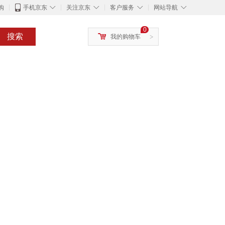
◇
◇
◇
◇
购
手机京东
关注京东
客户服务
网站导航
0
搜索
我的购物车
>