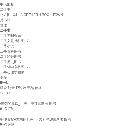
中信出版
二手书
北方图书城（NORTHERN BOOK TOWN）
捞书怪
岂改
二手书:
二手期刊杂志
二手文化社科图书
二手小说
二手百科图书
二手经管图书
二手历史图书
二手哲学宗教图书
二手心理学图书
更多
图书:
综合
销量
评论数
新品
价格
1
/
1
<
>
/繁荣的真谛_（美）津加莱斯著 图书
0+
条评论
影印现货-/繁荣的真谛_（美）津加莱斯著 图书
0+
条评论