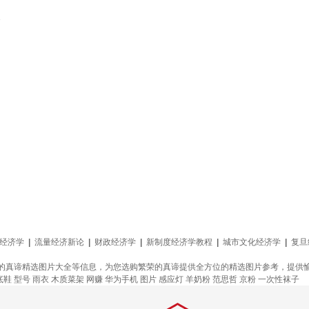
3
经济学
|
流量经济新论
|
财政经济学
|
新制度经济学教程
|
城市文化经济学
|
复旦
的真谛精选图片大全等信息，为您选购繁荣的真谛提供全方位的精选图片参考，提供
底鞋
型号
雨衣
木质菜架
网赚
华为手机
图片
感应灯
羊奶粉
范思哲
京粉
一次性袜子