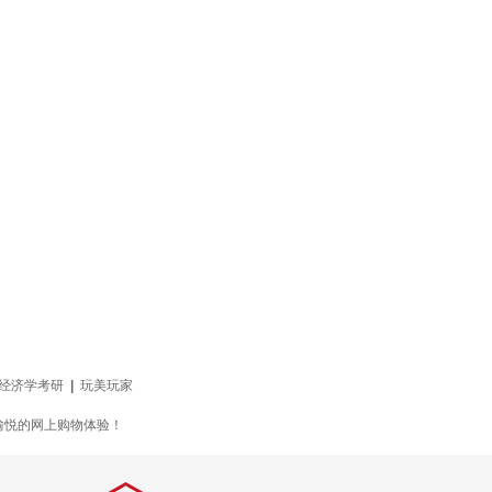
经济学考研
|
玩美玩家
愉悦的网上购物体验！