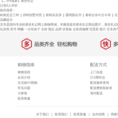
【二手9成新】唐史札记
已有
0
人评价
相关推荐：
岭南史志三种
|
四明别墅对照
|
新辑实宾录
|
圆明园丛书
|
春秋左传今注今译
|
吕
温馨提示
京东是国内专业的唐史札记网上购物商城，本频道提供唐史札记商品图片，唐史札记
玩具熊
型号
网赚
一次性袜子
京粉
预定
品牌
切菜板
去角质咖喱
范思哲
图片
京东房
多
快
品类齐全，轻松购物
多仓
购物指南
配送方式
购物流程
上门自提
会员介绍
211限时达
生活旅行/团购
配送服务查询
常见问题
配送费收取标准
大家电
海外配送
联系客服
关于我们
|
联系我们
|
联系客服
|
合作招商
|
商家