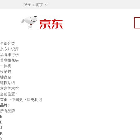
◇
送至：
北京
全部分类
京东知识库
品牌排行榜
普联摄像头
一体机
收纳包
键盘贴
键帽贴纸
京东美术馆
当前位置：
首页
>
中国史
> 唐史札记
品牌:
所有品牌
B
E
J
K
X