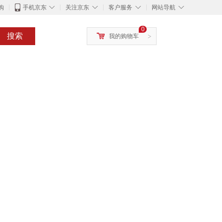
◇
◇
◇
◇
购
手机京东
关注京东
客户服务
网站导航
0
搜索
我的购物车
>