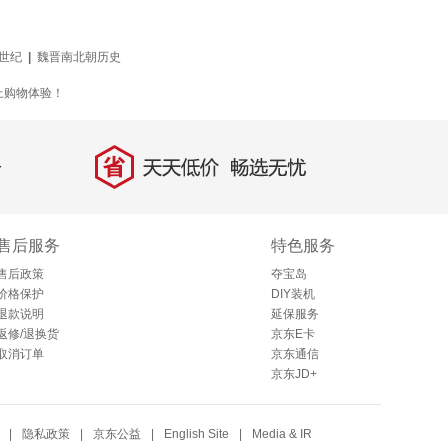
世纪
|
魏晋南北朝历史
上购物体验！
省
天天低价，畅选无忧
售后服务
特色服务
售后政策
夺宝岛
价格保护
DIY装机
退款说明
延保服务
返修/退换货
京东E卡
取消订单
京东通信
京东JD+
|
隐私政策
|
京东公益
|
English Site
|
Media & IR