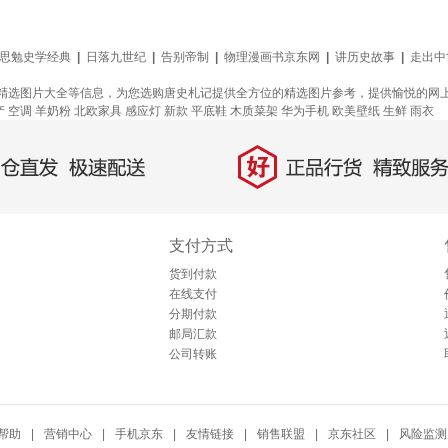
思勉史学经典
|
日落九世纪
|
告别帝制
|
物理漫画书京东网
|
讲历史故事
|
走出中
精选图片大全等信息，为您选购唐史札记提供全方位的精选图片参考，提供愉悦的网
产
空调
羊奶粉
北欧家具
感应灯
新款
平底鞋
木质菜架
华为手机
欧美壁纸
生鲜
雨衣
好
直发，极速配送
正品行货，精致服务
支付方式
货到付款
在线支付
分期付款
邮局汇款
公司转账
帮助
|
营销中心
|
手机京东
|
友情链接
|
销售联盟
|
京东社区
|
风险监测