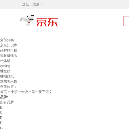
◇
送至：
北京
全部分类
京东知识库
品牌排行榜
普联摄像头
一体机
收纳包
键盘贴
键帽贴纸
京东美术馆
当前位置：
首页
>
小学一年级
> 举一反三语文
品牌:
所有品牌
B
C
D
E
G