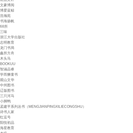
文豪博阅
博爱蓝鲸
浩瀚苑
书海扬帆
68所
三味
浙江大学出版社
志明教育
龙门书局
鑫所方舟
木头马
BOOKUU
智涵品睿
学而狮童书
观山文华
中州图书
辽版图书
三只河马
小脚鸭
孟建平系列丛书（MENGJIANPINGXILIECONGSHU）
诗书人家
红逗号
阳悦初品
海星教育