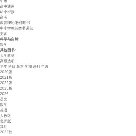
中考
高中通用
幼小衔接
高考
教育理论/教师用书
中小学教辅类书课包
更多
科学与自然:
数学
其他图书:
大学教材
高级选项:
学年
科目
版本
学期
系列
年级
2020版
2021版
2022版
2025版
2026
语文
数学
英语
人教版
北师版
其他
2022秋