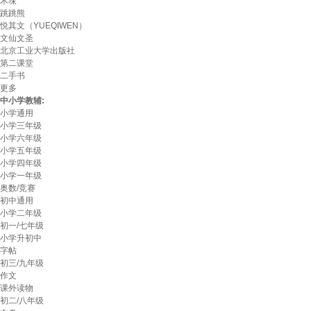
木垛
跳跳熊
悦其文（YUEQIWEN）
文仙文圣
北京工业大学出版社
第二课堂
二手书
更多
中小学教辅:
小学通用
小学三年级
小学六年级
小学五年级
小学四年级
小学一年级
奥数/竞赛
初中通用
小学二年级
初一/七年级
小学升初中
字帖
初三/九年级
作文
课外读物
初二/八年级