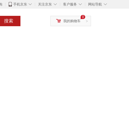
◇
◇
◇
◇
购
手机京东
关注京东
客户服务
网站导航
0
搜索
我的购物车
>