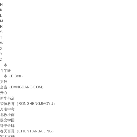
H
K
L
M
R
S
T
W
X
Y
Z
一本
斗半匠
一本（E.Ben）
文轩
当当（DANGDANG.COM）
开心
新华书店
荣恒教育（RONGHENGJIAOYU）
万唯中考
北教小雨
蝶变学园
钟书金牌
春天百灵（CHUNTIANBAILING）
宏图文轩