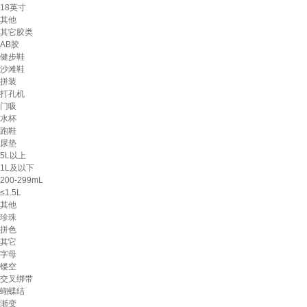
18英寸
其他
其它胶类
AB胶
健步鞋
沙滩鞋
拼装
打孔机
门吸
水杯
跑鞋
尿垫
5L以上
1L及以下
200-299mL
≤1.5L
其他
珍珠
拼色
其它
字母
镂空
交叉绑带
蝴蝶结
渐变