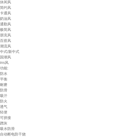
休闲风
简约风
卡通风
奶油风
通勤风
极简风
朋克风
百搭风
潮流风
中式/新中式
国潮风
ins风
功能:
防水
平衡
耐磨
防滑
吸汗
防火
透气
轻便
可拼接
蹭灰
吸水防滑
自动断电防干烧