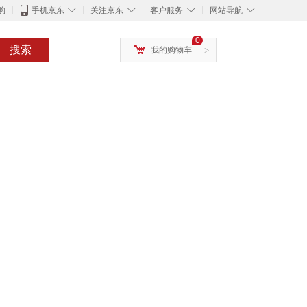
◇
◇
◇
◇
购
手机京东
关注京东
客户服务
网站导航
0
搜索
我的购物车
>