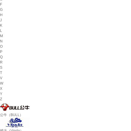
F
G
H
J
K
L
M
N
O
P
Q
R
S
T
V
W
X
Y
Z
公牛（BULL）
维达（Vinda）