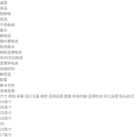
减震
保温
除静电
双温
不易粘锅
吸水
耐高温
预付费电表
防滑疏水
能耗监测电表
有功/无功电表
复费率电表
其他特性:
耐高温
防霉
耐冷水性
高级选项:
尺寸
类别
容量
流行元素
领型
适用品牌
图案
特色功能
适用性别
开口深度
鞋头款式
14英寸
20英寸
15英寸
16英寸
25
19英寸
17英寸