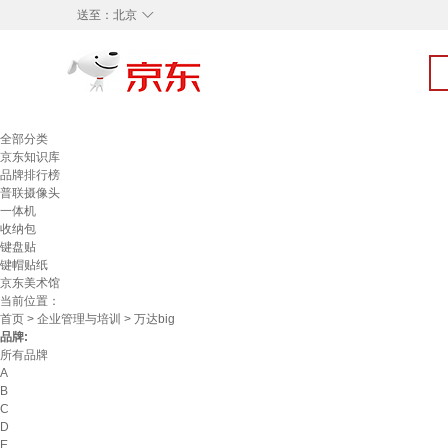
◇
送至：
北京
全部分类
京东知识库
品牌排行榜
普联摄像头
一体机
收纳包
键盘贴
键帽贴纸
京东美术馆
当前位置：
首页
>
企业管理与培训
> 万达big
品牌:
所有品牌
A
B
C
D
E