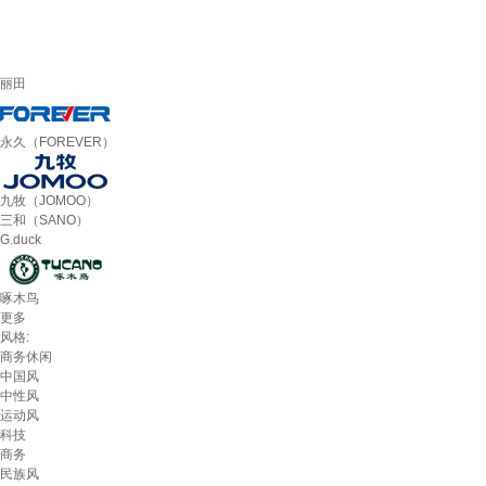
丽田
永久（FOREVER）
九牧（JOMOO）
三和（SANO）
G.duck
啄木鸟
更多
风格:
商务休闲
中国风
中性风
运动风
科技
商务
民族风