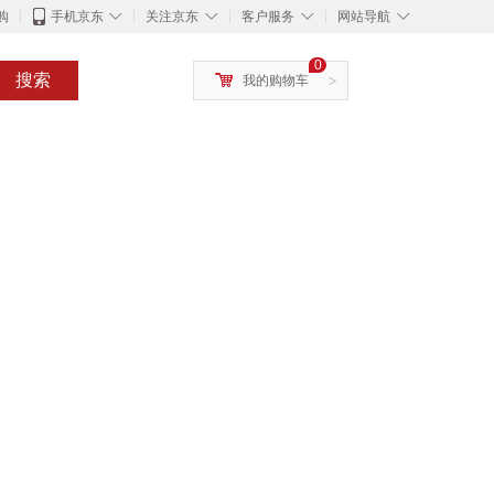
◇
◇
◇
◇
购
手机京东
关注京东
客户服务
网站导航
0
搜索
我的购物车
>