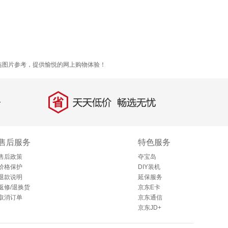
选图片参考，提供愉悦的网上购物体验！
省
天天低价，畅选无忧
售后服务
特色服务
售后政策
夺宝岛
价格保护
DIY装机
退款说明
延保服务
返修/退换货
京东E卡
取消订单
京东通信
京东JD+