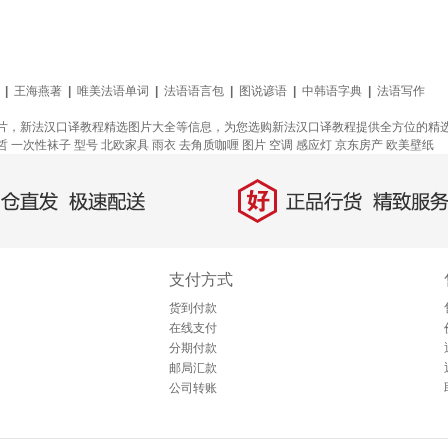
|
王海燕著
|
唯美法语单词
|
法语语言包
|
图说谚语
|
中韩语字典
|
法语写作
片，新法汉口译教程精选图片大全等信息，为您选购新法汉口译教程提供全方位的精
哲
一次性袜子
型号
北欧家具
雨衣
去角质咖喱
图片
空调
感应灯
京东房产
欧美壁纸
好
直发，极速配送
正品行货，精致服务
支付方式
货到付款
在线支付
分期付款
邮局汇款
公司转账