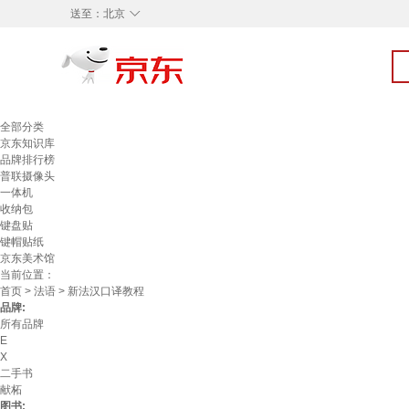
◇
送至：
北京
全部分类
京东知识库
品牌排行榜
普联摄像头
一体机
收纳包
键盘贴
键帽贴纸
京东美术馆
当前位置：
首页
>
法语
> 新法汉口译教程
品牌:
所有品牌
E
X
二手书
献柘
图书: