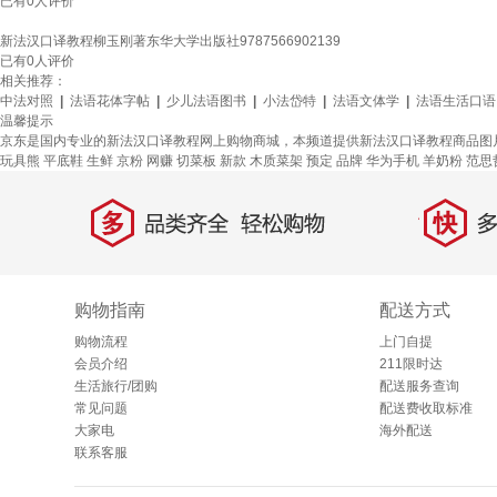
已有
0
人评价
新法汉口译教程柳玉刚著东华大学出版社9787566902139
已有
0
人评价
相关推荐：
中法对照
|
法语花体字帖
|
少儿法语图书
|
小法岱特
|
法语文体学
|
法语生活口语
温馨提示
京东是国内专业的新法汉口译教程网上购物商城，本频道提供新法汉口译教程商品图
玩具熊
平底鞋
生鲜
京粉
网赚
切菜板
新款
木质菜架
预定
品牌
华为手机
羊奶粉
范思
多
快
品类齐全，轻松购物
多仓
购物指南
配送方式
购物流程
上门自提
会员介绍
211限时达
生活旅行/团购
配送服务查询
常见问题
配送费收取标准
大家电
海外配送
联系客服