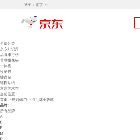
◇
送至：
北京
全部分类
京东知识库
品牌排行榜
普联摄像头
一体机
收纳包
键盘贴
键帽贴纸
京东美术馆
当前位置：
首页
>
规则/裁判
> 羽毛球全攻略
品牌:
所有品牌
A
B
E
M
R