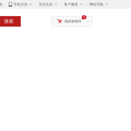
◇
◇
◇
◇
购
手机京东
关注京东
客户服务
网站导航
0
搜索
我的购物车
>