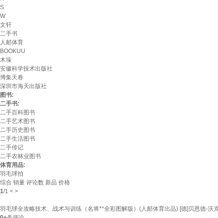
S
W
文轩
二手书
人邮体育
BOOKUU
木垛
安徽科学技术出版社
博集天卷
深圳市海天出版社
图书:
二手书:
二手百科图书
二手艺术图书
二手历史图书
二手生活图书
二手传记
二手农林业图书
体育用品:
羽毛球拍
综合
销量
评论数
新品
价格
1
/
1
<
>
羽毛球全攻略技术、战术与训练（名将**全彩图解版）(人邮体育出品) [德]贝恩德-沃克尔*
0+
条评论