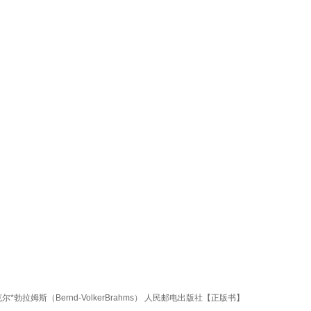
勃拉姆斯（Bernd-VolkerBrahms） 人民邮电出版社【正版书】