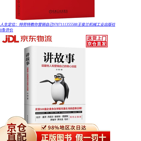
人生定位：特劳特教你营销自己9787111355588王俊兰机械工业出版社
0条评价