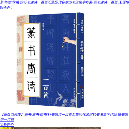
篆书/隶书/楷书/行书唐诗一百首汇集历代名家的书法集字作品 篆书唐诗一百首 无规格
89条评价
【正版当天发】篆书/隶书/楷书/行书唐诗一百首汇集历代名家的书法集字作品 篆书唐
诗一百首
32条评价