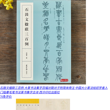
石鼓文楹联三百例 大篆书法集字百幅对联对子附简体旁注 中国大小篆法帖初学者入
门临摹毛笔书法篆书集字古诗 西泠印社出版社
70条评价