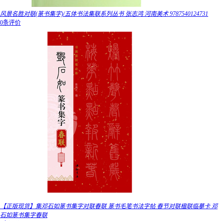
风景名胜对联(篆书集字)/五体书法集联系列丛书 张志鸿 河南美术 9787540124731
0条评价
【正版现货】集邓石如篆书集字对联春联 篆书毛笔书法字帖 春节对联楹联临摹卡 邓
石如篆书集字春联