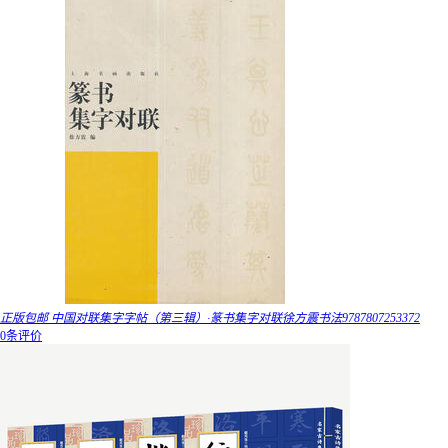
正版包邮 中国对联集字字帖（第三辑）·篆书集字对联徐方震书法9787807253372
0条评价