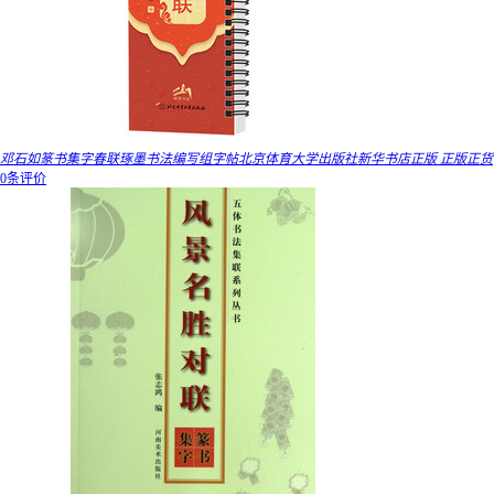
邓石如篆书集字春联琢墨书法编写组字帖北京体育大学出版社新华书店正版 正版正货
0条评价