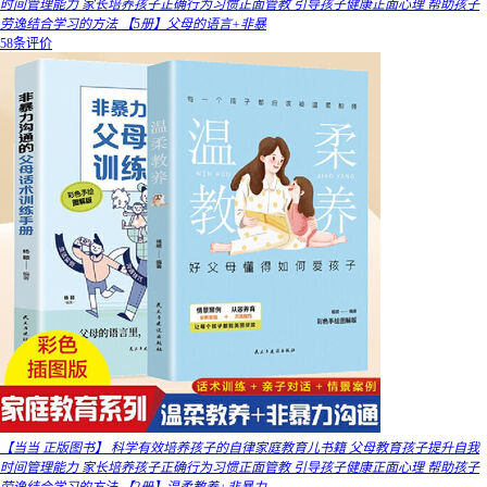
时间管理能力 家长培养孩子正确行为习惯正面管教 引导孩子健康正面心理 帮助孩子
劳逸结合学习的方法 【5册】父母的语言+非暴
58条评价
【当当 正版图书】 科学有效培养孩子的自律家庭教育儿书籍 父母教育孩子提升自我
时间管理能力 家长培养孩子正确行为习惯正面管教 引导孩子健康正面心理 帮助孩子