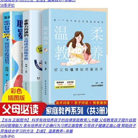
劳逸结合学习的方法 【2册】温柔教养+非暴力
58条评价
【当当 正版图书】 科学有效培养孩子的自律家庭教育儿书籍 父母教育孩子提升自我
时间管理能力 家长培养孩子正确行为习惯正面管教 引导孩子健康正面心理 帮助孩子
劳逸结合学习的方法 【3册】 温柔教养+非暴
58条评价