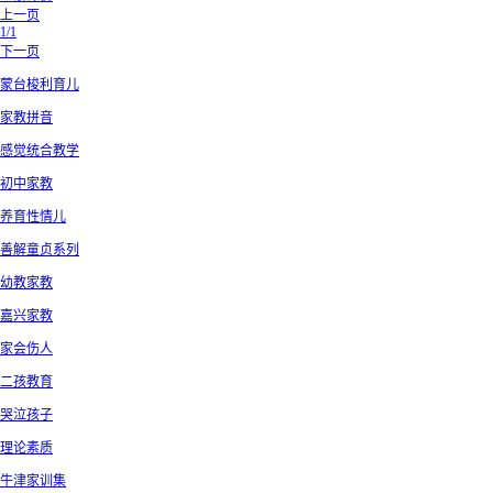
上一页
1/1
下一页
蒙台梭利育儿
家教拼音
感觉统合教学
初中家教
养育性情儿
善解童贞系列
幼教家教
嘉兴家教
家会伤人
二孩教育
哭泣孩子
理论素质
牛津家训集