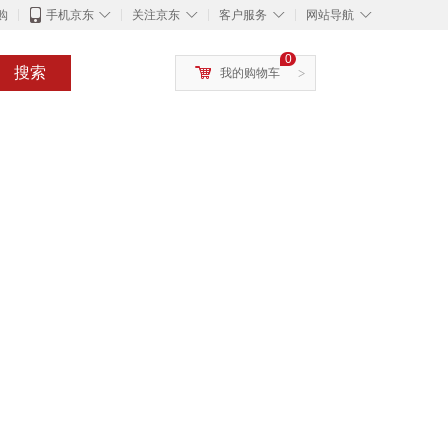
◇
◇
◇
◇
购
手机京东
关注京东
客户服务
网站导航
0
搜索
我的购物车
>