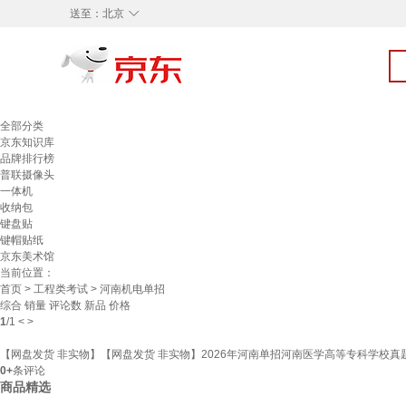
◇
送至：
北京
全部分类
京东知识库
品牌排行榜
普联摄像头
一体机
收纳包
键盘贴
键帽贴纸
京东美术馆
当前位置：
首页
>
工程类考试
> 河南机电单招
综合
销量
评论数
新品
价格
1
/
1
<
>
【网盘发货 非实物】【网盘发货 非实物】2026年河南单招河南医学高等专科学校真题
0+
条评论
商品精选