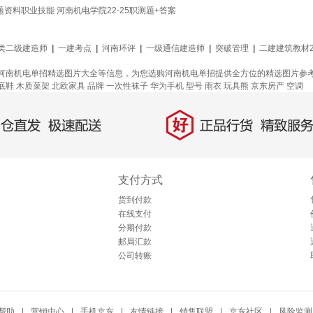
资料职业技能 河南机电学院22-25职测题+答案
类二级建造师
|
一建考点
|
河南环评
|
一级通信建造师
|
突破管理
|
二建建筑教材2
河南机电单招精选图片大全等信息，为您选购河南机电单招提供全方位的精选图片参
底鞋
木质菜架
北欧家具
品牌
一次性袜子
华为手机
型号
雨衣
玩具熊
京东房产
空调
好
直发，极速配送
正品行货，精致服务
支付方式
货到付款
在线支付
分期付款
邮局汇款
公司转账
帮助
|
营销中心
|
手机京东
|
友情链接
|
销售联盟
|
京东社区
|
风险监测