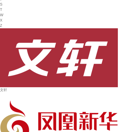
S
T
W
X
Z
文轩