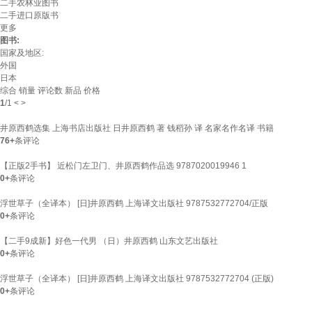
二手农林业图书
二手进口原版书
更多
图书:
国家及地区:
外国
日本
综合
销量
评论数
新品
价格
1
/
1
<
>
井原西鹤选集 上海书店出版社 日井原西鹤 著 钱稻孙 译 名家名作名译 书籍
76+
条评论
【正版2手书】 近松门左卫门、井原西鹤作品选 9787020019946 1
0+
条评论
浮世草子（全译本） [日]井原西鹤 上海译文出版社 9787532772704/正版
0+
条评论
【二手9成新】好色一代男 （日）井原西鹤 山东文艺出版社
0+
条评论
浮世草子（全译本） [日]井原西鹤 上海译文出版社 9787532772704 (正版)
0+
条评论