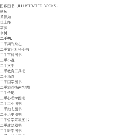
图客图书（ILLUSTRATED BOOKS）
献柘
圣福如
佳士郎
莘缤
卓树
二手书:
二手期刊杂志
二手文化社科图书
二手百科图书
二手小说
二手文学
二手教育工具书
二手动漫
二手国学图书
二手旅游指南/地图
二手传记
二手心理学图书
二手工业图书
二手励志图书
二手历史图书
二手哲学宗教图书
二手建筑图书
二手医学图书