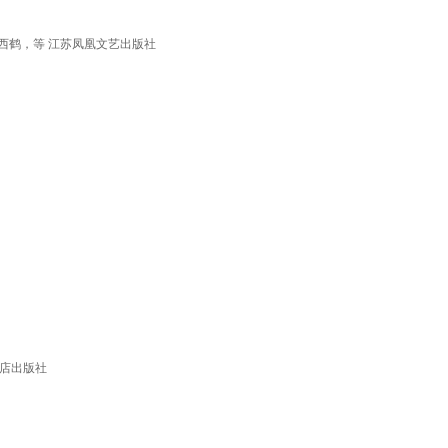
原西鹤，等 江苏凤凰文艺出版社
书店出版社