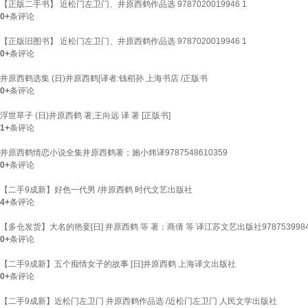
【正版二手书】 近松门左卫门、井原西鹤作品选 9787020019946 1
0+
条评论
【正版旧图书】 近松门左卫门、井原西鹤作品选 9787020019946 1
0+
条评论
井原西鹤选集 (日)井原西鹤|译者:钱稻孙 上海书店 /正版书
0+
条评论
浮世草子 (日)井原西鹤 著;王向远 译 著 [正版书]
1+
条评论
井原西鹤情恋小说全集井原西鹤著；施小炜译9787548610359
0+
条评论
【二手9成新】好色一代男 /井原西鹤 时代文艺出版社
4+
条评论
【多仓发货】大名的艳妾[日] 井原西鹤 等 著；商倩 等 译江苏文艺出版社9787539984
0+
条评论
【二手9成新】五个痴情女子的故事 [日]井原西鹤 上海译文出版社
0+
条评论
【二手9成新】近松门左卫门 井原西鹤作品选 /近松门左卫门 人民文学出版社