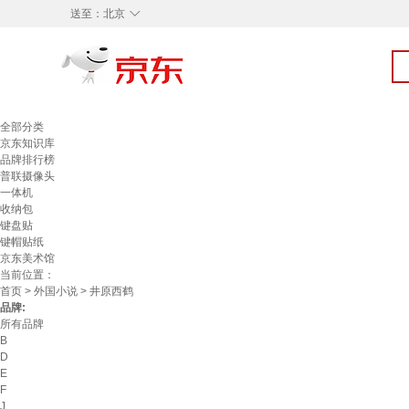
◇
送至：
北京
全部分类
京东知识库
品牌排行榜
普联摄像头
一体机
收纳包
键盘贴
键帽贴纸
京东美术馆
当前位置：
首页
>
外国小说
> 井原西鹤
品牌:
所有品牌
B
D
E
F
J