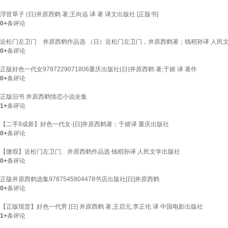
浮世草子 (日)井原西鹤 著;王向远 译 著 译文出版社 [正版书]
0+
条评论
近松门左卫门 井原西鹤作品选 （日）近松门左卫门，井原西鹤著；钱稻孙译 人民文学出版社
0+
条评论
正版好色一代女9787229071806重庆出版社(日)井原西鹤 著;于婧 译 著作
0+
条评论
正版旧书 井原西鹤情恋小说全集
1+
条评论
【二手9成新】好色一代女-[日]井原西鹤著；于婧译 重庆出版社
0+
条评论
【微瑕】近松门左卫门、井原西鹤作品选 钱稻孙译 人民文学出版社
0+
条评论
正版井原西鹤选集9787545804478书店出版社[日]井原西鹤
0+
条评论
【正版现货】好色一代男 [日] 井原西鹤 著,王启元,李正伦 译 中国电影出版社
1+
条评论