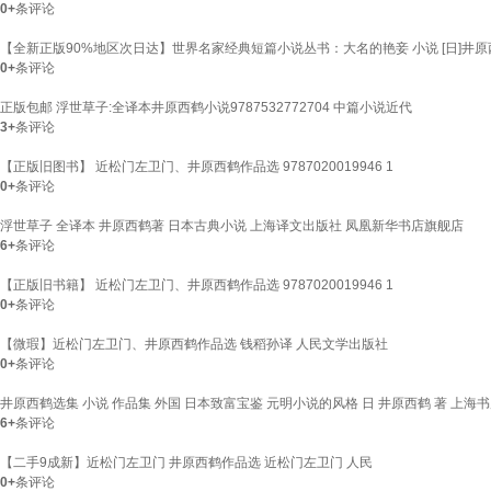
0+
条评论
【全新正版90%地区次日达】世界名家经典短篇小说丛书：大名的艳妾 小说 [日]井
0+
条评论
正版包邮 浮世草子:全译本井原西鹤小说9787532772704 中篇小说近代
3+
条评论
【正版旧图书】 近松门左卫门、井原西鹤作品选 9787020019946 1
0+
条评论
浮世草子 全译本 井原西鹤著 日本古典小说 上海译文出版社 凤凰新华书店旗舰店
6+
条评论
【正版旧书籍】 近松门左卫门、井原西鹤作品选 9787020019946 1
0+
条评论
【微瑕】近松门左卫门、井原西鹤作品选 钱稻孙译 人民文学出版社
0+
条评论
井原西鹤选集 小说 作品集 外国 日本致富宝鉴 元明小说的风格 日 井原西鹤 著 上海
6+
条评论
【二手9成新】近松门左卫门 井原西鹤作品选 近松门左卫门 人民
0+
条评论