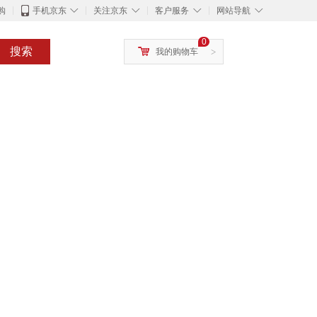
◇
◇
◇
◇
购
手机京东
关注京东
客户服务
网站导航
0
搜索
我的购物车
>