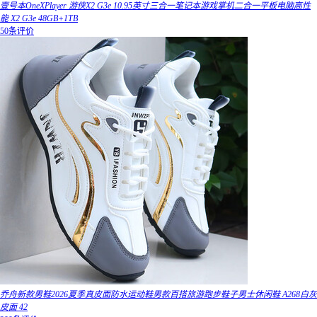
壹号本OneXPlayer 游侠X2 G3e 10.95英寸三合一笔记本游戏掌机二合一平板电脑高性
能 X2 G3e 48GB+1TB
50条评价
乔舟新款男鞋2026夏季真皮面防水运动鞋男款百搭旅游跑步鞋子男士休闲鞋 A268白灰
皮面 42