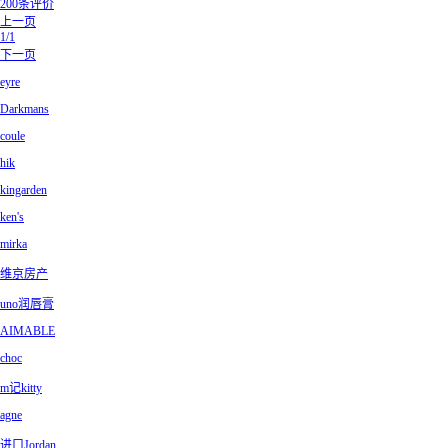
200条评价
上一页
1/1
下一页
eyre
Darkmans
coule
hik
kingarden
ken's
mirka
维京房产
uno润唇膏
AIMABLE
choc
m记kitty
agne
进口Jordan