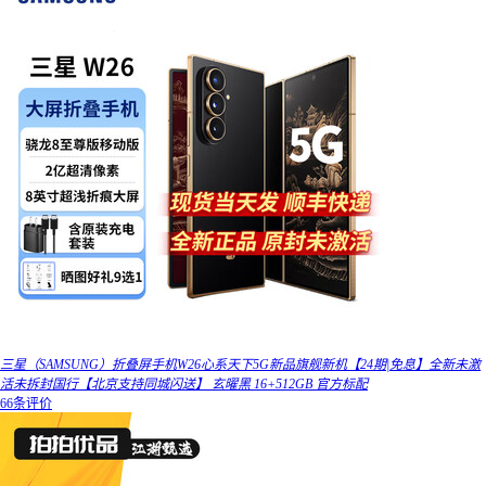
三星（SAMSUNG）折叠屏手机W26心系天下5G新品旗舰新机【24期|免息】全新未激
活未拆封国行【北京支持同城闪送】 玄曜黑 16+512GB 官方标配
66条评价