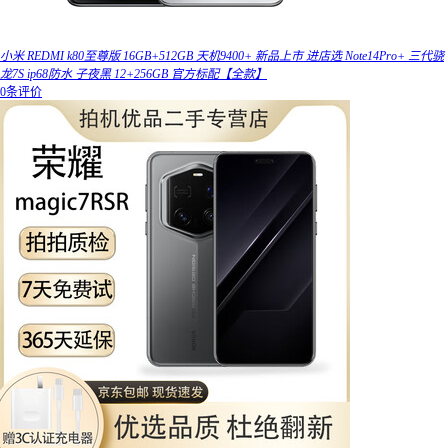
小米 REDMI k80至尊版 16GB+512GB 天机9400+ 新品上市 进店选 Note14Pro+ 三代骁
龙7S ip68防水 子夜黑 12+256GB 官方标配【全款】
0条评价