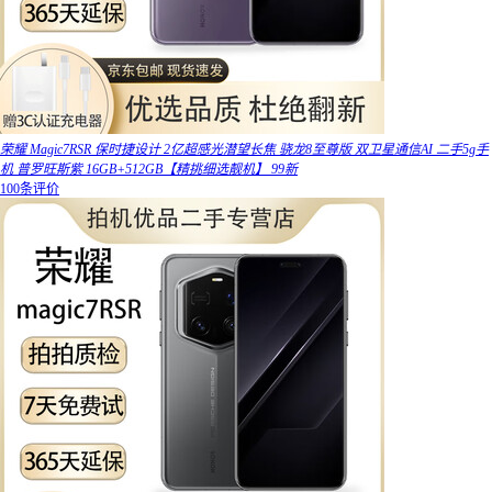
荣耀 Magic7RSR 保时捷设计 2亿超感光潜望长焦 骁龙8至尊版 双卫星通信AI 二手5g手
机 普罗旺斯紫 16GB+512GB【精挑细选靓机】 99新
100条评价