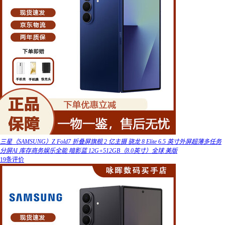
三星（SAMSUNG）Z Fold7 折叠屏旗舰 2 亿主摄 骁龙 8 Elite 6.5 英寸外屏超薄多任务
分屏AI 库存商务娱乐全能 暗影蓝 12G+512GB（8.0英寸）全球 美版
19条评价