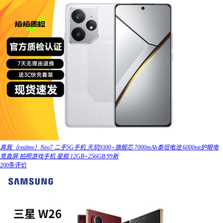
真我（realme）Neo7 二手5G手机 天玑9300+旗舰芯 7000mAh泰坦电池 6000nit护眼电
竞直屏 拍照游戏手机 星舰 12GB+256GB 99新
200条评价