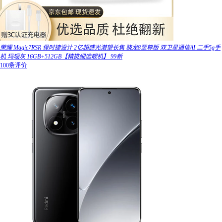
荣耀 Magic7RSR 保时捷设计 2亿超感光潜望长焦 骁龙8至尊版 双卫星通信AI 二手5g手
机 玛瑙灰 16GB+512GB【精挑细选靓机】 99新
100条评价