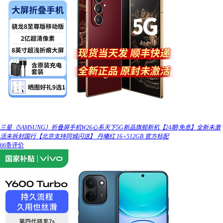
三星（SAMSUNG）折叠屏手机W26心系天下5G新品旗舰新机【24期|免息】全新未激
活未拆封国行【北京支持同城闪送】 丹曦红 16+512GB 官方标配
66条评价