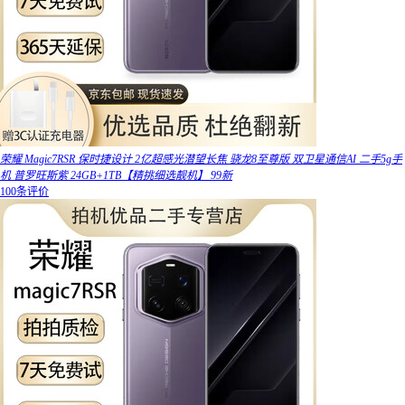
荣耀 Magic7RSR 保时捷设计 2亿超感光潜望长焦 骁龙8至尊版 双卫星通信AI 二手5g手
机 普罗旺斯紫 24GB+1TB【精挑细选靓机】 99新
100条评价