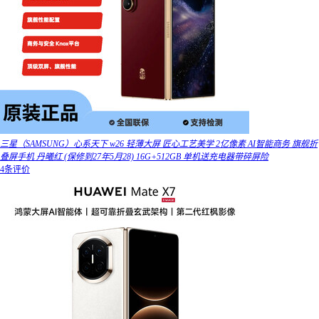
三星（SAMSUNG）心系天下 w26 轻薄大屏 匠心工艺美学 2亿像素 AI智能商务 旗舰折
叠屏手机 丹曦红 (保修到27年5月28) 16G+512GB 单机送充电器带碎屏险
4条评价