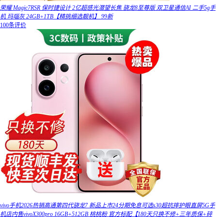
荣耀 Magic7RSR 保时捷设计 2亿超感光潜望长焦 骁龙8至尊版 双卫星通信AI 二手5g手
机 玛瑙灰 24GB+1TB【精挑细选靓机】 99新
100条评价
vivo手机2026热销高通第四代骁龙7 新品上市24分期免息可选s30超抗摔护眼直屏5G手
机店内售vivoX300pro 16GB+512GB 桃桃粉 官方标配【180天只换不修+三年质保+碎