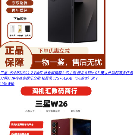
三星（SAMSUNG）Z Fold7 折叠屏旗舰 2 亿主摄 骁龙 8 Elite 6.5 英寸外屏超薄多任务
分屏AI 库存商务娱乐全能 秘影黑 12G+512GB（8.0英寸）双卡
19条评价