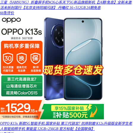
三星（SAMSUNG）折叠屏手机W26心系天下5G新品旗舰新机【24期|免息】全新未激
活未拆封国行【北京支持同城闪送】 丹曦红 16+512GB 24期免息
66条评价
OPPO K13s 新款5G智能手机 国家补贴 第三代骁龙7 抗摔耐磨 K12s升级版全新学生老
人智能拍照手机 聚能蓝 12GB+256GB 官方标配【全国联保】