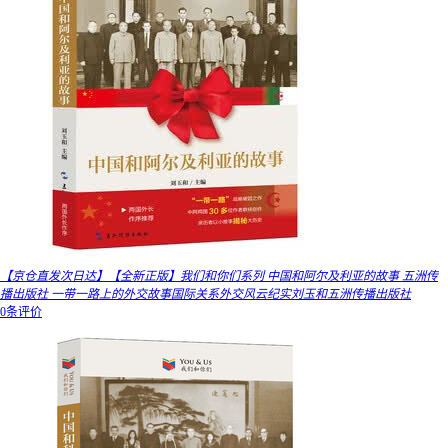
【京仓直发次日达】【全新正版】我们和你们系列 中国和阿尔及利亚的故事 五洲传
播出版社 一带一路上的外交故事国际关系外交风云纪实刘玉和五洲传播出版社
0条评价