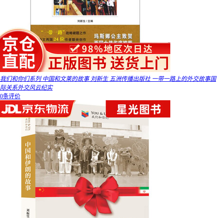
我们和你们系列 中国和文莱的故事 刘新生 五洲传播出版社 一带一路上的外交故事国
际关系外交风云纪实
0条评价