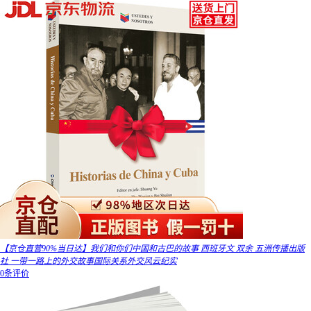
【京仓直营90%当日达】我们和你们中国和古巴的故事 西班牙文 双余 五洲传播出版
社 一带一路上的外交故事国际关系外交风云纪实
0条评价