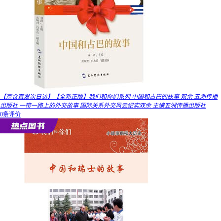
【京仓直发次日达】【全新正版】我们和你们系列 中国和古巴的故事 双余 五洲传播
出版社 一带一路上的外交故事 国际关系外交风云纪实双余 主编五洲传播出版社
0条评价