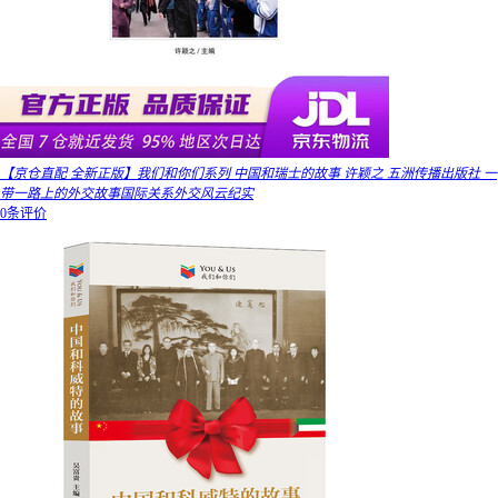
【京仓直配 全新正版】我们和你们系列 中国和瑞士的故事 许颖之 五洲传播出版社 一
带一路上的外交故事国际关系外交风云纪实
0条评价