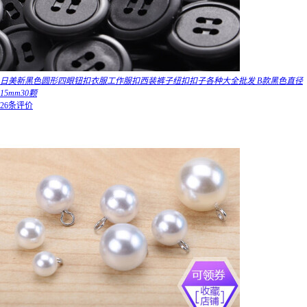
日美新黑色圆形四眼钮扣衣服工作服扣西装裤子纽扣扣子各种大全批发 B款黑色直径
15mm30颗
26条评价