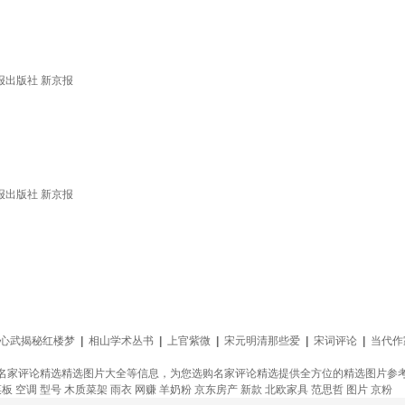
报出版社 新京报
报出版社 新京报
心武揭秘红楼梦
|
相山学术丛书
|
上官紫微
|
宋元明清那些爱
|
宋词评论
|
当代作
名家评论精选精选图片大全等信息，为您选购名家评论精选提供全方位的精选图片参
菜板
空调
型号
木质菜架
雨衣
网赚
羊奶粉
京东房产
新款
北欧家具
范思哲
图片
京粉