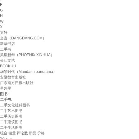
F
G
H
W
X
文轩
当当（DANGDANG.COM）
新华书店
二手书
凤凰新华（PHOENIX XINHUA）
长江文艺
BOOKUU
华景时代（Mandarin panorama）
安徽教育出版社
广东南方日报出版社
星外星
图书:
二手书:
二手文化社科图书
二手艺术图书
二手历史图书
二手建筑图书
二手生活图书
综合
销量
评论数
新品
价格
1
/
1
<
>