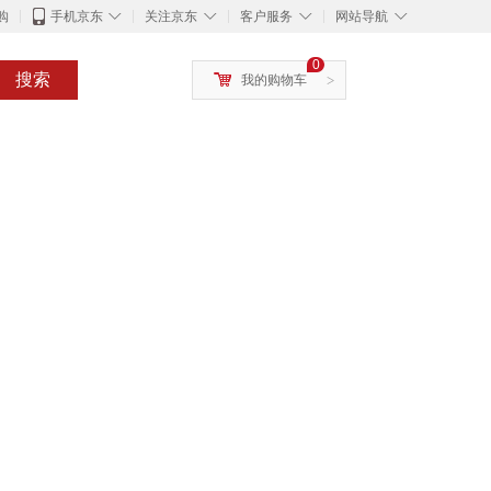
◇
◇
◇
◇
购
手机京东
关注京东
客户服务
网站导航
0
搜索
我的购物车
>