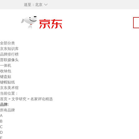
◇
送至：
北京
全部分类
京东知识库
品牌排行榜
普联摄像头
一体机
收纳包
键盘贴
键帽贴纸
京东美术馆
当前位置：
首页
>
文学研究
> 名家评论精选
品牌:
所有品牌
A
B
C
D
E