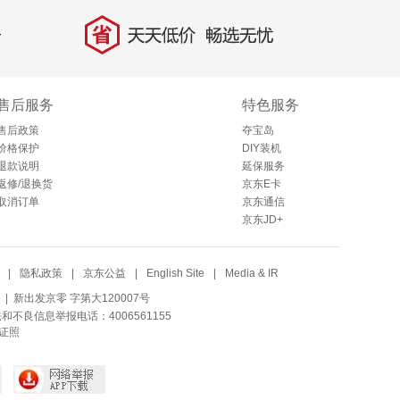
省
天天低价，畅选无忧
售后服务
特色服务
售后政策
夺宝岛
价格保护
DIY装机
退款说明
延保服务
返修/退换货
京东E卡
取消订单
京东通信
京东JD+
|
隐私政策
|
京东公益
|
English Site
|
Media & IR
| 新出发京零 字第大120007号
法和不良信息举报电话：4006561155
证照