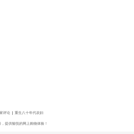
家评论
|
重生八十年代农妇
考，提供愉悦的网上购物体验！