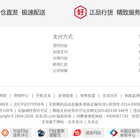
好
直发，极速配送
正品行货，精致服务
支付方式
货到付款
在线支付
分期付款
邮局汇款
公司转账
帮助
|
营销中心
|
手机京东
|
友情链接
|
销售联盟
|
京东社区
|
风险监测
088号
| 京ICP证070359号 |
互联网药品信息服务资格证编号(京)-经营性-2014-0008
150号 |
出版物经营许可证
|
网络文化经营许可证京网文[2014]2148-348号
| 违
pyright © 2004-2026 京东JD.com 版权所有 | 消费者维权热线：4006067733
经营
京东旗下网站：
京东支付
|
京东云