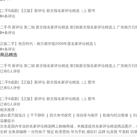
[二手9成新] 【正版】新评论·新京报名家评论精选（上 图书
0+
条评论
二手书 新评论 第二辑 新京报名家评论精选 第2辑新京报名家评论精选上 广东南方日
0+
条评论
正版二手】热言时代：南方都市报2009年度名家评论精选 1
0+
条评论
商品精选
二手书 新评论 第二辑 新京报名家评论精选 第2辑新京报名家评论精选上 广东南方日
已有
0
人评价
[二手9成新] 【正版】新评论·新京报名家评论精选（上 图书
已有
0
人评价
[二手9成新] 【正版】新评论·新京报名家评论精选（上 图书
已有
0
人评价
相关推荐：
虚白斋尺牍笺注
|
千千静听
|
四大奇书探究
|
张伯苓与南开
|
歌德与托尔斯泰
|
刘
温馨提示
京东是国内专业的名家评论精选网上购物商城，本频道提供名家评论精选商品图片，
生鲜
去角质咖喱
一次性袜子
预定
欧美壁纸
华为手机
感应灯
品牌
玩具熊
平底鞋
切