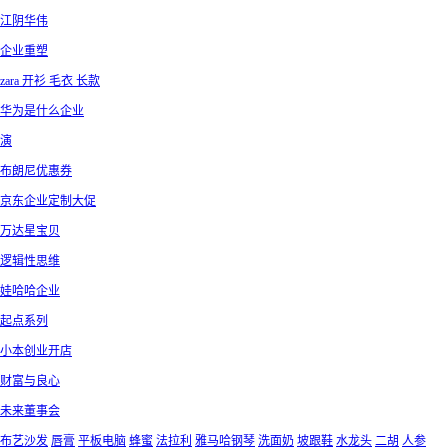
江阴华伟
企业重塑
zara 开衫 毛衣 长款
华为是什么企业
演
布朗尼优惠券
京东企业定制大促
万达星宝贝
逻辑性思维
娃哈哈企业
起点系列
小本创业开店
财富与良心
未来董事会
布艺沙发
唇膏
平板电脑
蜂蜜
法拉利
雅马哈钢琴
洗面奶
坡跟鞋
水龙头
二胡
人参