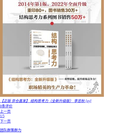
【正版 京仓直发】 结构思考力（全新升级版） 李忠秋 [zy]
0条评价
上一页
1/5
下一页
团队群策群力