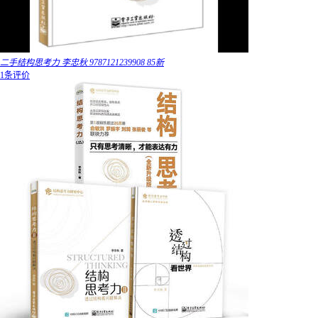
二手结构思考力 李忠秋 9787121239908 85新
1条评价