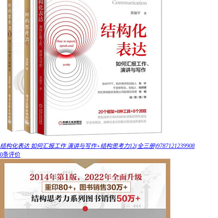
结构化表达 如何汇报工作 演讲与写作+结构思考力12(全三册)9787121239908
0条评价