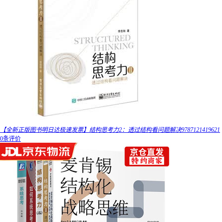
【全新正版图书明日达极速发票】结构思考力2：透过结构看问题解决9787121419621
0条评价