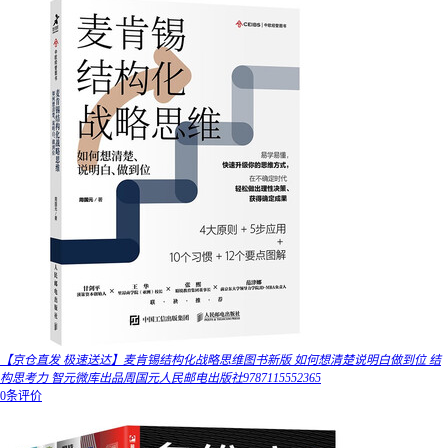
【京仓直发 极速送达】麦肯锡结构化战略思维图书新版 如何想清楚说明白做到位 结
构思考力 智元微库出品周国元人民邮电出版社9787115552365
0条评价