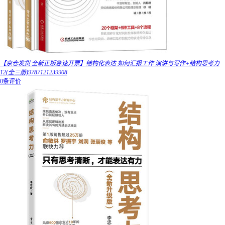
【京仓发货 全新正版急速开票】结构化表达 如何汇报工作 演讲与写作+结构思考力
12(全三册)9787121239908
0条评价